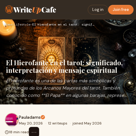
Write
Up
Cafe
Log in
Join free
Home
›
Lifestyle
›
El Hierofante en el tarot: significado, interpretación y men…
El Hierofante en el tarot: significado,
interpretación y mensaje espiritual
El Hierofante es una de las cartas más simbólicas y
profundas de los Arcanos Mayores del tarot. También
conocido como **El Papa** en algunas barajas, represe...
Pauladams
May 20, 2026
·
12 writeups
·
joined May 2026
⋯
18 min read