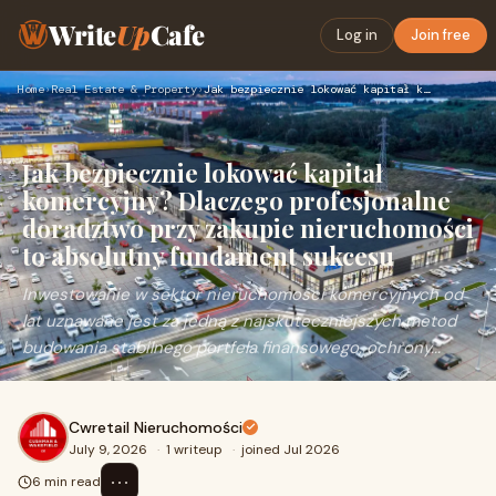
Write
Up
Cafe
Log in
Join free
Home
›
Real Estate & Property
›
Jak bezpiecznie lokować kapitał komercyjny? Dlaczego profesj…
Jak bezpiecznie lokować kapitał
komercyjny? Dlaczego profesjonalne
doradztwo przy zakupie nieruchomości
to absolutny fundament sukcesu
Inwestowanie w sektor nieruchomości komercyjnych od
lat uznawane jest za jedną z najskuteczniejszych metod
budowania stabilnego portfela finansowego, ochrony...
Cwretail Nieruchomości
July 9, 2026
·
1 writeup
·
joined Jul 2026
⋯
6 min read