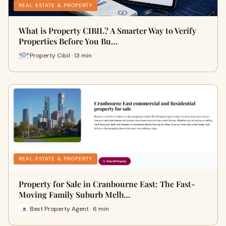
REAL ESTATE & PROPERTY
What is Property CIBIL? A Smarter Way to Verify
Properties Before You Bu…
Property Cibil · 13 min
REAL ESTATE & PROPERTY
Property for Sale in Cranbourne East: The Fast-
Moving Family Suburb Melb…
Best Property Agent · 6 min