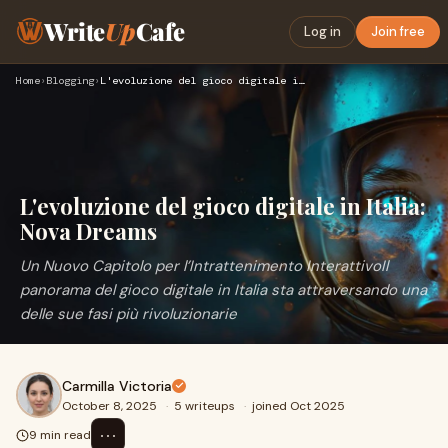
Write
Up
Cafe
Log in
Join free
Home
›
Blogging
›
L'evoluzione del gioco digitale in Italia: Nova Dreams
L'evoluzione del gioco digitale in Italia:
Nova Dreams
Un Nuovo Capitolo per l’Intrattenimento InterattivoIl
panorama del gioco digitale in Italia sta attraversando una
delle sue fasi più rivoluzionarie
Carmilla Victoria
October 8, 2025
·
5 writeups
·
joined Oct 2025
⋯
9 min read