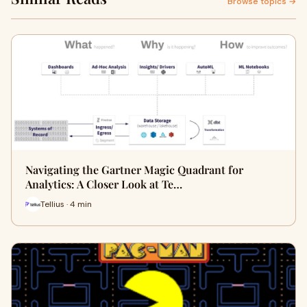
Browse topics →
Navigating the Gartner Magic Quadrant for
Analytics: A Closer Look at Te…
Tellius · 4 min