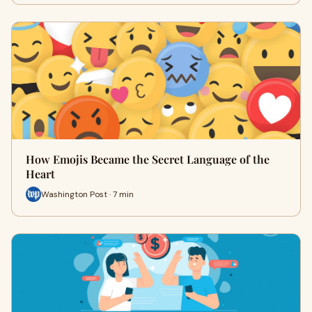
How Emojis Became the Secret Language of the
Heart
Washington Post · 7 min