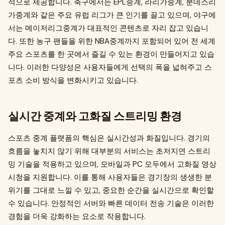
적으로 제공합니다. 축구에서는 EPL중계, 라리가중계, 분데스리
가중계와 같은 주요 유럽 리그가 큰 인기를 끌고 있으며, 야구에
서는 메이저리그중계가 대표적인 콘텐츠로 자리 잡고 있습니
다. 또한 농구 팬들을 위한 NBA중계까지 포함되어 있어 전 세계
주요 스포츠를 한 곳에서 즐길 수 있는 환경이 만들어지고 있습
니다. 이러한 다양성은 사용자들에게 선택의 폭을 넓혀주고 스
포츠 소비 방식을 변화시키고 있습니다.
실시간 중계와 고화질 스트리밍 환경
스포츠 중계 플랫폼의 핵심은 실시간성과 화질입니다. 경기의
흐름을 놓치지 않기 위해 대부분의 서비스는 초저지연 스트리
밍 기술을 적용하고 있으며, 모바일과 PC 모두에서 고화질 영상
시청을 지원합니다. 이를 통해 사용자들은 경기장의 생생한 분
위기를 그대로 느낄 수 있고, 중요한 순간을 실시간으로 확인할
수 있습니다. 안정적인 서버와 빠른 데이터 전송 기술은 이러한
경험을 더욱 강화하는 요소로 작용합니다.