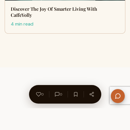
Discover The Joy Of Smarter Living With
CaffeYolly
4 min read
0
0