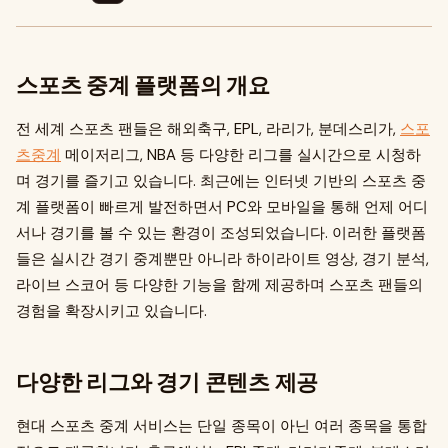
스포츠 중계 플랫폼의 개요
전 세계 스포츠 팬들은 해외축구, EPL, 라리가, 분데스리가,
스포
츠중계
메이저리그, NBA 등 다양한 리그를 실시간으로 시청하
며 경기를 즐기고 있습니다. 최근에는 인터넷 기반의 스포츠 중
계 플랫폼이 빠르게 발전하면서 PC와 모바일을 통해 언제 어디
서나 경기를 볼 수 있는 환경이 조성되었습니다. 이러한 플랫폼
들은 실시간 경기 중계뿐만 아니라 하이라이트 영상, 경기 분석,
라이브 스코어 등 다양한 기능을 함께 제공하며 스포츠 팬들의
경험을 확장시키고 있습니다.
다양한 리그와 경기 콘텐츠 제공
현대 스포츠 중계 서비스는 단일 종목이 아닌 여러 종목을 통합