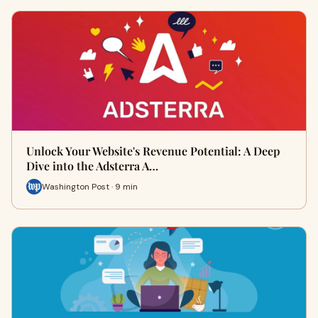
Unlock Your Website's Revenue Potential: A Deep
Dive into the Adsterra A…
Washington Post · 9 min