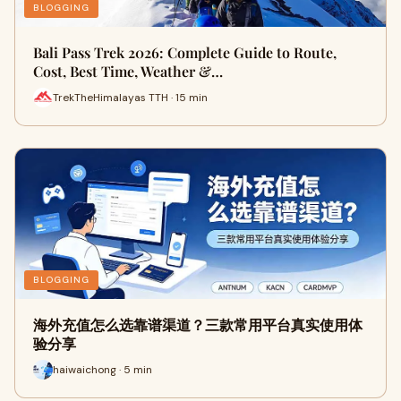
BLOGGING
Bali Pass Trek 2026: Complete Guide to Route,
Cost, Best Time, Weather &…
TrekTheHimalayas TTH · 15 min
BLOGGING
海外充值怎么选靠谱渠道？三款常用平台真实使用体
验分享
haiwaichong · 5 min