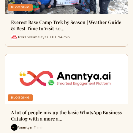
BLOGGING
Everest Base Camp Trek by Season | Weather Guide
& Best Time to Visit 20…
TrekTheHimalayas TTH · 24 min
BLOGGING
A lot of people mix up the basic WhatsApp Business
Catalog with a more a…
Anantya · 11 min