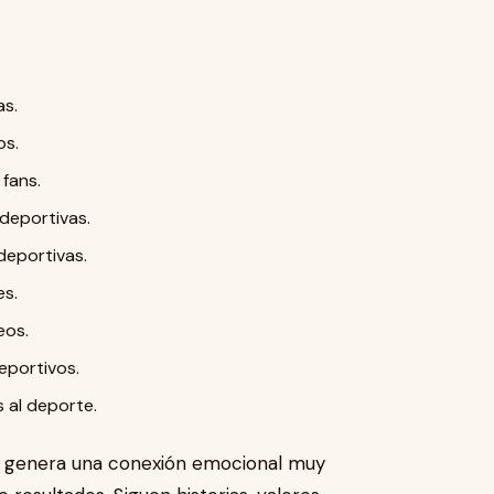
as.
os.
fans.
deportivas.
deportivas.
es.
eos.
eportivos.
 al deporte.
e genera una conexión emocional muy