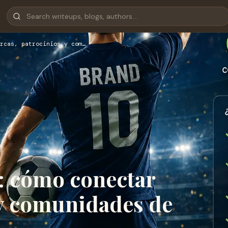
rcas, patrocinios y com…
: cómo conectar
 y comunidades de