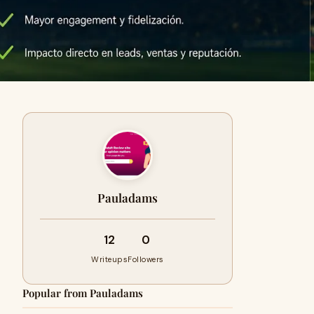
Pauladams
12
0
Writeups
Followers
Popular from Pauladams