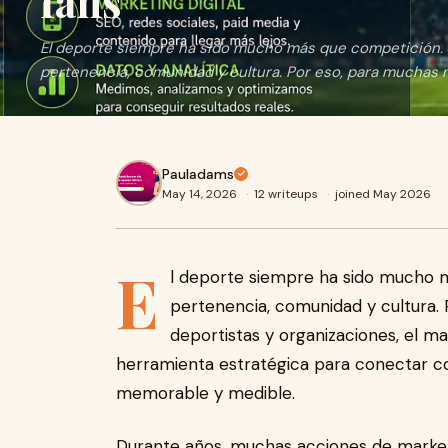
fans
El deporte siempre ha sido mucho más que competición. 
pertenencia, comunidad y cultura. Por eso, para muchas ma
Pauladams
May 14, 2026
·
12 writeups
·
joined May 2026
E
l deporte siempre ha sido mucho m
pertenencia, comunidad y cultura.
deportistas y organizaciones, el m
herramienta estratégica para conectar co
memorable y medible.
Durante años, muchas acciones de market