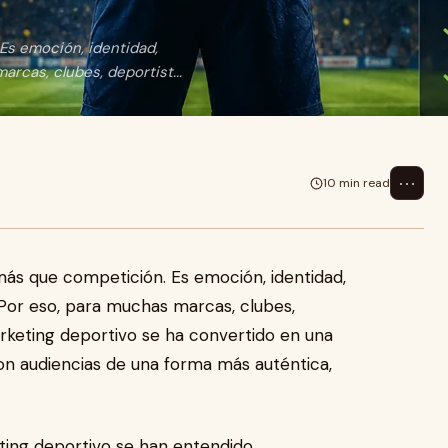
Es emoción, identidad,
rcas, clubes, deportist...
⋯
10 min read
ás que competición. Es emoción, identidad,
 Por eso, para muchas marcas, clubes,
arketing deportivo se ha convertido en una
n audiencias de una forma más auténtica,
ing deportivo se han entendido