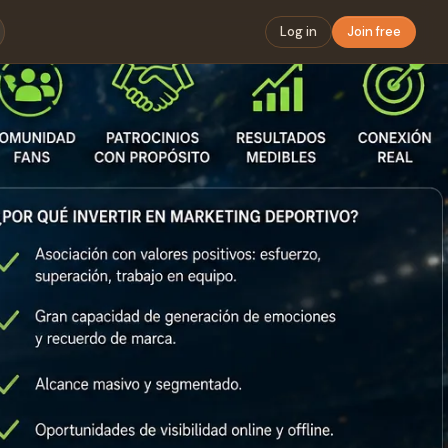
Log in
Join free