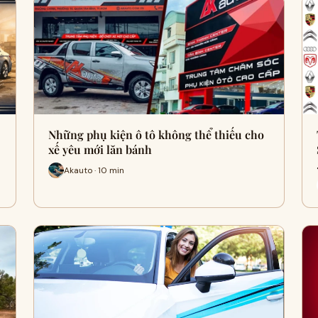
Những phụ kiện ô tô không thể thiếu cho
xế yêu mới lăn bánh
Akauto · 10 min