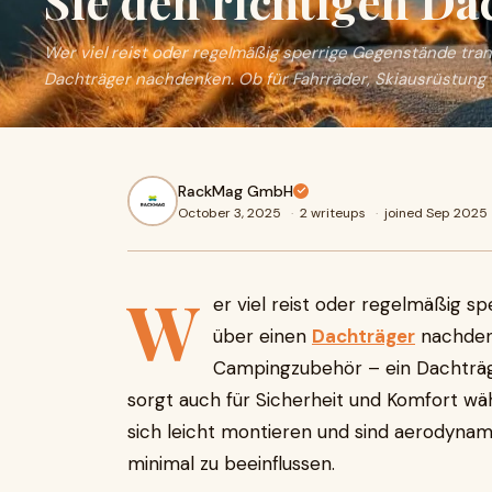
Sie den richtigen Da
Wer viel reist oder regelmäßig sperrige Gegenstände trans
Dachträger nachdenken. Ob für Fahrräder, Skiausrüstung
RackMag GmbH
October 3, 2025
·
2 writeups
·
joined Sep 2025
W
er viel reist oder regelmäßig sp
über einen
Dachträger
nachdenk
Campingzubehör – ein Dachträg
sorgt auch für Sicherheit und Komfort wä
sich leicht montieren und sind aerodynam
minimal zu beeinflussen.