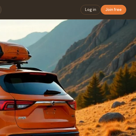
Log in
Join free