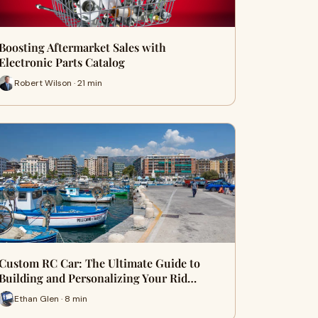
Boosting Aftermarket Sales with
Electronic Parts Catalog
Robert Wilson · 21 min
Custom RC Car: The Ultimate Guide to
Building and Personalizing Your Rid…
Ethan Glen · 8 min