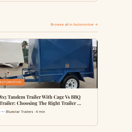
Browse all in Automotive →
AUTOMOTIVE
8x5 Tandem Trailer With Cage Vs BBQ
Trailer: Choosing The Right Trailer …
Bluestar Trailers · 4 min