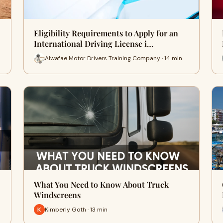
Eligibility Requirements to Apply for an
International Driving License i…
Alwafae Motor Drivers Training Company · 14 min
What You Need to Know About Truck
Windscreens
Kimberly Goth · 13 min