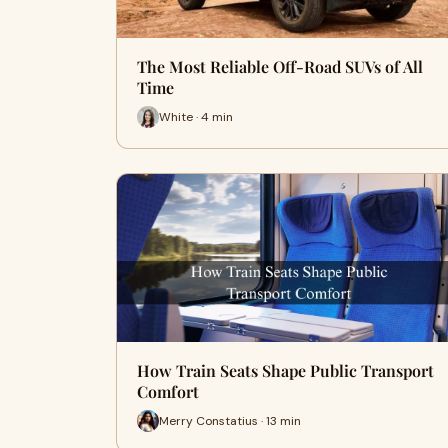
The Most Reliable Off-Road SUVs of All
Time
White · 4 min
How Train Seats Shape Public Transport
Comfort
Merry Constatius · 13 min