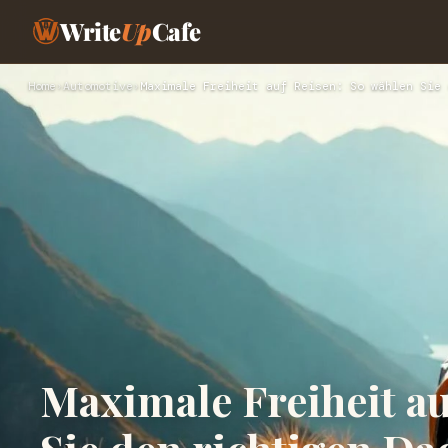
Write
Up
Cafe
Home
›
Automotive
›
Maximale Freiheit auf Reisen: So wählen Sie 
Maximale Freiheit au