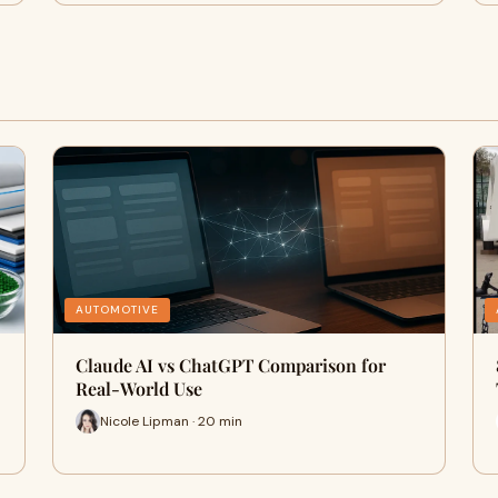
AUTOMOTIVE
Claude AI vs ChatGPT Comparison for
Real-World Use
Nicole Lipman · 20 min