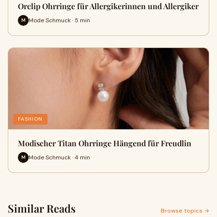
Orclip Ohrringe für Allergikerinnen und Allergiker
Mode Schmuck · 5 min
M
FASHION
Modischer Titan Ohrringe Hängend für Freudlin
Mode Schmuck · 4 min
M
Similar Reads
Browse topics →