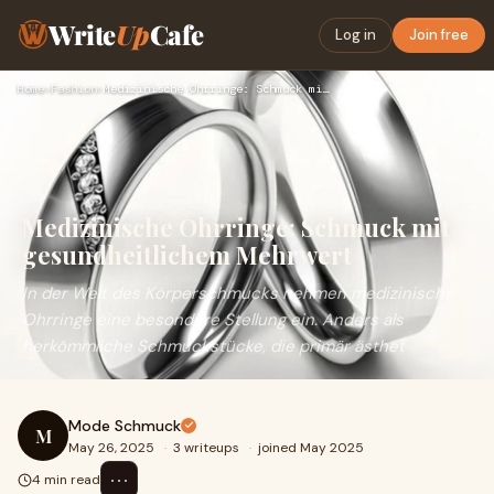
Write
Up
Cafe
Log in
Join free
Home
›
Fashion
›
Medizinische Ohrringe: Schmuck mit gesundheitlichem Mehrwert
Medizinische Ohrringe: Schmuck mit
gesundheitlichem Mehrwert
In der Welt des Körperschmucks nehmen medizinische
Ohrringe eine besondere Stellung ein. Anders als
herkömmliche Schmuckstücke, die primär ästhet
Mode Schmuck
M
May 26, 2025
·
3 writeups
·
joined May 2025
⋯
4 min read