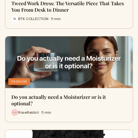
Tweed Work Dress: The Versatile Piece That Takes
You From Desk to Dinner
BTK COLLECTION · 11 min
FASHION
Do you actually need a Moisturizer or is it
optional?
RoseRabbit · 5 min