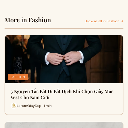
More in Fashion
Browse all in Fashion →
FASHION
3 Nguyên Tắc Bất Di Bất Dịch Khi Chọn Giày Mặc
Vest Cho Nam Giới
LaremGiayDep · 1 min