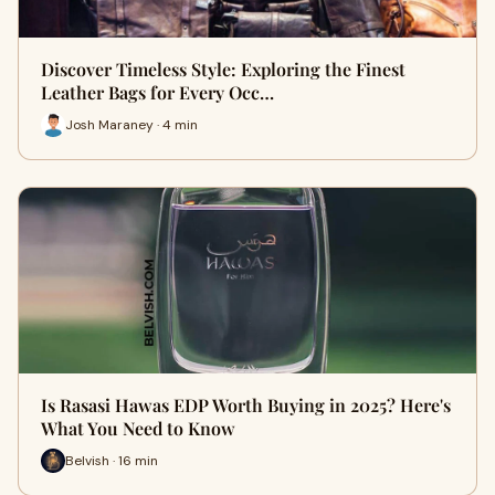
Discover Timeless Style: Exploring the Finest
Leather Bags for Every Occ…
Josh Maraney · 4 min
Is Rasasi Hawas EDP Worth Buying in 2025? Here's
What You Need to Know
Belvish · 16 min