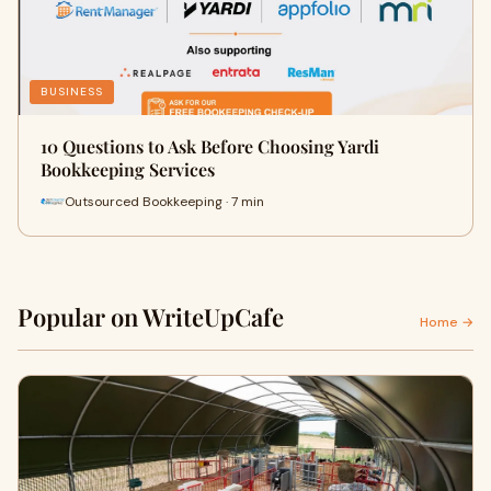
BUSINESS
10 Questions to Ask Before Choosing Yardi
Bookkeeping Services
Outsourced Bookkeeping · 7 min
Popular on WriteUpCafe
Home →