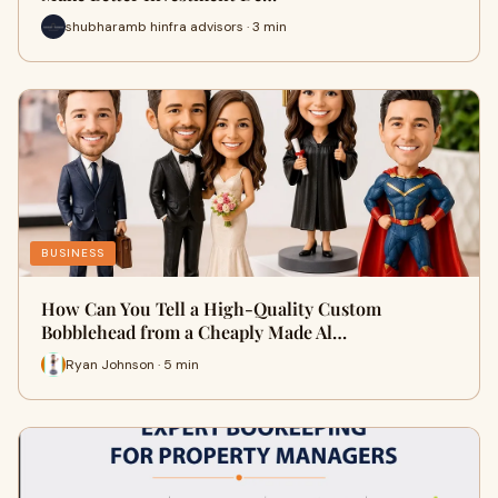
shubharamb hinfra advisors · 3 min
BUSINESS
How Can You Tell a High-Quality Custom
Bobblehead from a Cheaply Made Al…
Ryan Johnson · 5 min