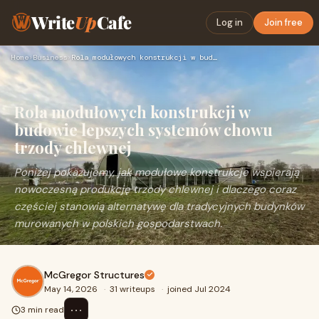
Write
Up
Cafe
Log in
Join free
Home
›
Business
›
Rola modułowych konstrukcji w budowie lepszych systemów chow…
Rola modułowych konstrukcji w
budowie lepszych systemów chowu
trzody chlewnej
Poniżej pokazujemy, jak modułowe konstrukcje wspierają
nowoczesną produkcję trzody chlewnej i dlaczego coraz
częściej stanowią alternatywę dla tradycyjnych budynków
murowanych w polskich gospodarstwach.
McGregor Structures
May 14, 2026
·
31 writeups
·
joined Jul 2024
⋯
3 min read