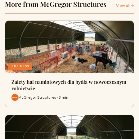
More from McGregor Structures
View all →
BUSINESS
Zalety hal namiotowych dla bydła w nowoczesnym
rolnictwie
McGregor Structures · 3 min