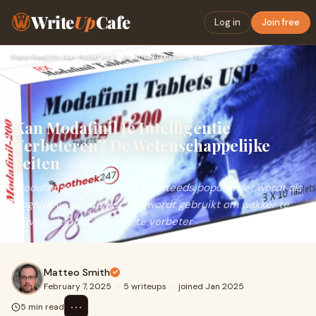
Write
Up
Cafe
Log in
Join free
Home
›
Health
›
Kan Modafinil Je Intelligentie Verbeteren? De Wetenschappeli…
Kan Modafinil Je Intelligentie
Verbeteren? De Wetenschappelijke
Feiten
Modafinil is een medicijn dat steeds populairder wordt als
cognitieve versterker. Het wordt gebruikt om wakker te
blijven, de concentratie te verbeter
Matteo Smith
February 7, 2025
·
5 writeups
·
joined Jan 2025
⋯
5 min read