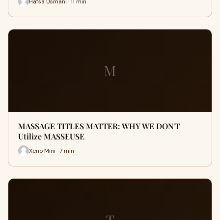
Hafsa Usmani · 11 min
M
MASSAGE TITLES MATTER: WHY WE DON'T
Utilize MASSEUSE
Xeno Mini · 7 min
T