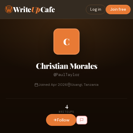
Write
Up
Cafe
Log in
Join free
C
Christian Morales
@PaulTaylor
Joined Apr 2026
Usangi, Tanzania
4
WRITEUPS
Follow