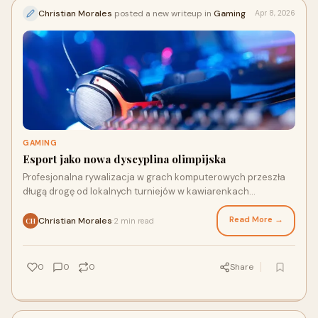
Christian Morales
posted a new writeup in
Gaming
Apr 8, 2026
GAMING
Esport jako nowa dyscyplina olimpijska
Profesjonalna rywalizacja w grach komputerowych przeszła
długą drogę od lokalnych turniejów w kawiarenkach
internetowych do ogromnych wydarzeń wypełniających...
Read More →
Christian Morales
2 min read
·
CH
0
0
0
Share