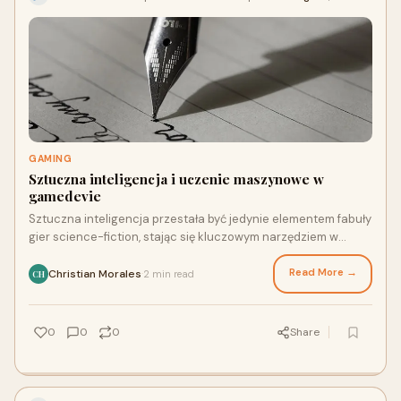
GAMING
Sztuczna inteligencja i uczenie maszynowe w
gamedevie
Sztuczna inteligencja przestała być jedynie elementem fabuły
gier science-fiction, stając się kluczowym narzędziem w
warsztacie każdego programisty gier. Dzi...
Read More →
Christian Morales
2 min read
·
CH
0
0
0
Share