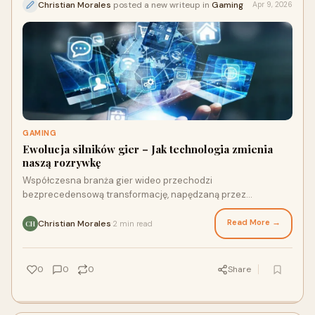
Christian Morales
posted a new writeup in
Gaming
Apr 9, 2026
GAMING
Ewolucja silników gier – Jak technologia zmienia
naszą rozrywkę
Współczesna branża gier wideo przechodzi
bezprecedensową transformację, napędzaną przez
niesamowity postęp w dziedzinie inżynierii oprogramowania.
Jeszcze de...
Read More →
Christian Morales
2 min read
·
CH
0
0
0
Share