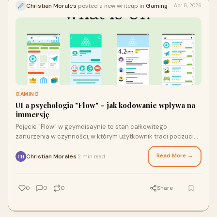
Christian Morales
posted a new writeup in
Gaming
Apr 8, 2026
GAMING
UI a psychologia "Flow" – jak kodowanie wpływa na
immersję
Pojęcie "Flow" w geymdisaynie to stan całkowitego
zanurzenia w czynności, w którym użytkownik traci poczucie
czasu. Osiągnięcie tego stanu nie byłoby możliwe...
Read More →
Christian Morales
2 min read
·
CH
0
0
0
Share