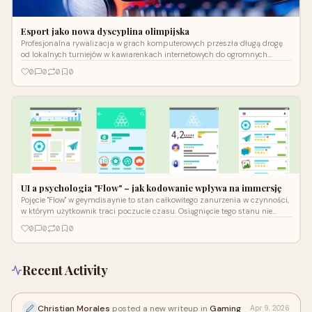
Esport jako nowa dyscyplina olimpijska
Profesjonalna rywalizacja w grach komputerowych przeszła długą drogę
od lokalnych turniejów w kawiarenkach internetowych do ogromnych
wydarzeń wypełniających...
0
0
0
0
UI a psychologia "Flow" – jak kodowanie wpływa na immersję
Pojęcie "Flow" w geymdisaynie to stan całkowitego zanurzenia w czynności,
w którym użytkownik traci poczucie czasu. Osiągnięcie tego stanu nie
byłoby możliwe...
0
0
0
0
Recent Activity
Christian Morales
posted a new writeup in
Gaming
Apr 9, 2026