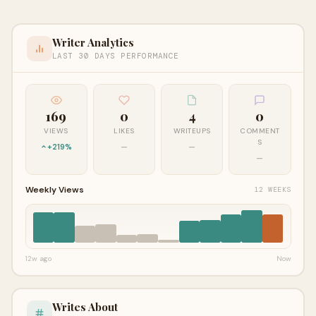
Writer Analytics
LAST 30 DAYS PERFORMANCE
169
0
4
0
VIEWS
LIKES
WRITEUPS
COMMENT
S
+219%
—
—
—
Weekly Views
12 WEEKS
12w ago
Now
Writes About