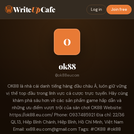
Write
Up
Cafe
Log in
Join free
O
ok88
@ok88eucom
OK88 là nhà cái danh tiếng hàng đầu châu Á, luôn giữ vững
vị thế top đầu trong lĩnh vực cá cược trực tuyến. Hãy cùng
khám phá sâu hơn về các sản phẩm game hấp dẫn và
những ưu điểm vượt trội của sân chơi OK88 Website:
https://ok88.eu.com/ Phone: 0937485921 Địa chỉ: 22/36
QL13, Hiệp Bình Chánh, Hiệp Bình, Hồ Chí Minh, Việt Nam
Email:
xx88.eu.com@gmail.com
Tags: #OK88 #ok88