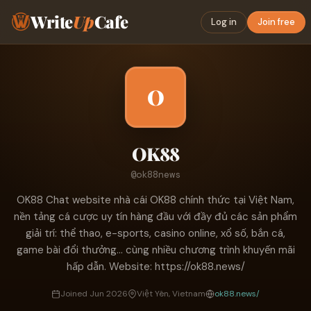
Write
Up
Cafe
Log in
Join free
O
OK88
@ok88news
OK88 Chat website nhà cái OK88 chính thức tại Việt Nam,
nền tảng cá cược uy tín hàng đầu với đầy đủ các sản phẩm
giải trí: thể thao, e-sports, casino online, xổ số, bắn cá,
game bài đổi thưởng… cùng nhiều chương trình khuyến mãi
hấp dẫn. Website: https://ok88.news/
Joined Jun 2026
Việt Yên, Vietnam
ok88.news/