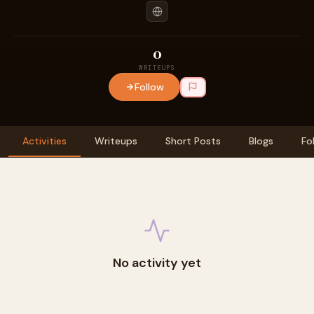
0
WRITEUPS
Follow
Activities
Writeups
Short Posts
Blogs
Fo
No activity yet