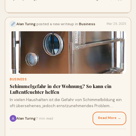
Alan Turing
posted a new writeup in
Business
Mar 29, 2025
BUSINESS
Schimmelgefahr in der Wohnung? So kann ein
Luftentfeuchter helfen
In vielen Haushalten ist die Gefahr von Schimmelbildung ein
oft übersehenes, jedoch ernstzunehmendes Problem.
Besonders in Feuchträumen wie Bädern
Read More →
Alan Turing
7 min read
·