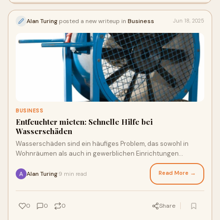
Alan Turing
posted a new writeup in
Business
Jun 18, 2025
BUSINESS
Entfeuchter mieten: Schnelle Hilfe bei
Wasserschäden
Wasserschäden sind ein häufiges Problem, das sowohl in
Wohnräumen als auch in gewerblichen Einrichtungen
erhebliche Schäden anrichten kann. Die F
Read More →
Alan Turing
9 min read
·
0
0
0
Share