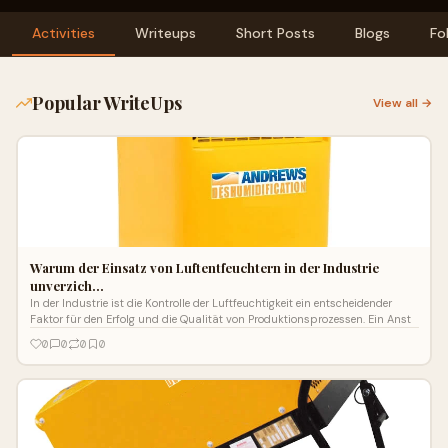
Activities
Writeups
Short Posts
Blogs
Fo
Popular WriteUps
View all →
Warum der Einsatz von Luftentfeuchtern in der Industrie
unverzich…
In der Industrie ist die Kontrolle der Luftfeuchtigkeit ein entscheidender
Faktor für den Erfolg und die Qualität von Produktionsprozessen. Ein Anst
0
0
0
0