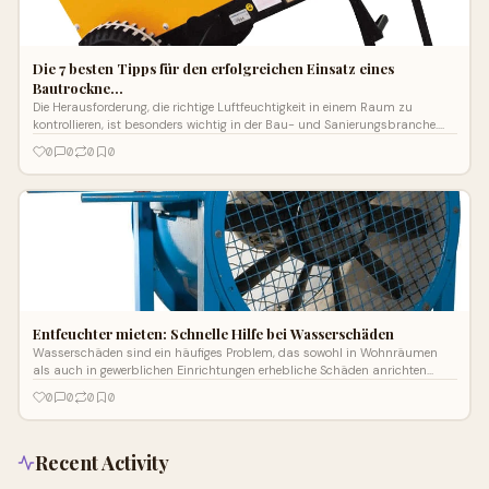
Die 7 besten Tipps für den erfolgreichen Einsatz eines
Bautrockne…
Die Herausforderung, die richtige Luftfeuchtigkeit in einem Raum zu
kontrollieren, ist besonders wichtig in der Bau- und Sanierungsbranche.
Ein Bautro
0
0
0
0
Entfeuchter mieten: Schnelle Hilfe bei Wasserschäden
Wasserschäden sind ein häufiges Problem, das sowohl in Wohnräumen
als auch in gewerblichen Einrichtungen erhebliche Schäden anrichten
kann. Die F
0
0
0
0
Recent Activity