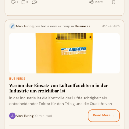
0
0
0
Share
Alan Turing
posted a new writeup in
Business
Mar 24, 2025
BUSINESS
Warum der Einsatz von Luftentfeuchtern in der
Industrie unverzichtbar ist
In der Industrie ist die Kontrolle der Luftfeuchtigkeit ein
entscheidender Faktor für den Erfolg und die Qualität von
Produktionsprozessen. Ein Anst
Read More →
Alan Turing
10 min read
·