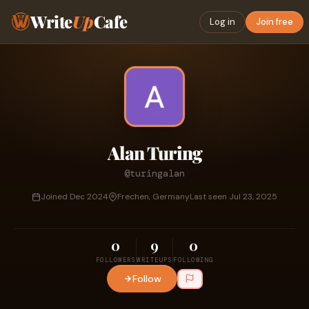
Write
Up
Cafe
Log in
Join free
Alan Turing
@turingalan
Joined Dec 2024
Frechen, Germany
Last seen Jul 23, 2025
0
9
0
FOLLOWERS
WRITEUPS
FOLLOWING
Follow