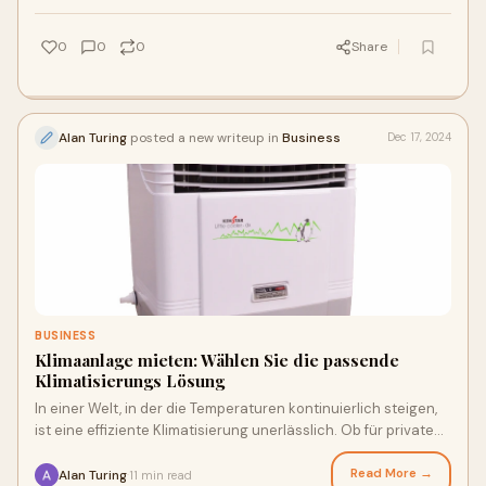
0
0
0
Share
Alan Turing
posted a new writeup in
Business
Dec 17, 2024
BUSINESS
Klimaanlage mieten: Wählen Sie die passende
Klimatisierungs Lösung
In einer Welt, in der die Temperaturen kontinuierlich steigen,
ist eine effiziente Klimatisierung unerlässlich. Ob für private
Anlässe, gewerbliche
Read More →
Alan Turing
11 min read
·