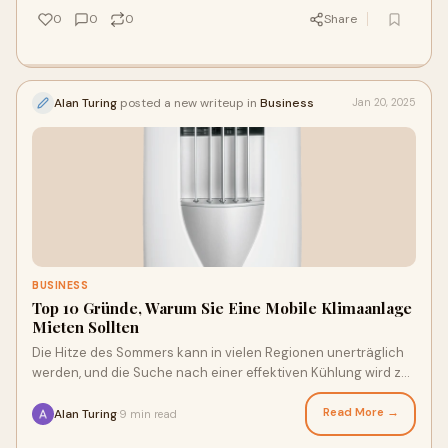
0
0
0
Share
Alan Turing
posted a new writeup in
Business
Jan 20, 2025
BUSINESS
Top 10 Gründe, Warum Sie Eine Mobile Klimaanlage
Mieten Sollten
Die Hitze des Sommers kann in vielen Regionen unerträglich
werden, und die Suche nach einer effektiven Kühlung wird zur
Priorität für Unternehmen
Read More →
Alan Turing
9 min read
·