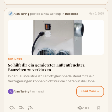
Alan Turing
posted a new writeup in
Business
May 5, 2025
BUSINESS
So hilft dir ein gemieteter Luftentfeuchter,
Bauzeiten zu verkürzen
In der Bauindustrie ist Zeit oft gleichbedeutend mit Geld.
Verzögerungen können nicht nur die Kosten in die Höhe
treiben, sondern auch das Vertraue
Read More →
Alan Turing
7 min read
·
0
0
0
Share