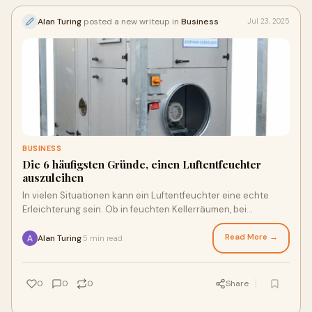
Alan Turing
posted a new writeup in
Business
Jul 23, 2025
BUSINESS
Die 6 häufigsten Gründe, einen Luftentfeuchter
auszuleihen
In vielen Situationen kann ein Luftentfeuchter eine echte
Erleichterung sein. Ob in feuchten Kellerräumen, bei
Renovierungsarbeiten oder einfach zur
Read More →
Alan Turing
5 min read
·
0
0
0
Share