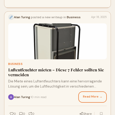
Alan Turing
posted a new writeup in
Business
Apr 18, 2025
BUSINESS
Luftentfeuchter mieten – Diese 7 Fehler sollten Sie
vermeiden
Die Miete eines Luftentfeuchters kann eine hervorragende
Lösung sein, um die Luftfeuchtigkeit in verschiedenen
Umgebungen zu kontrollieren, sei es in
Read More →
Alan Turing
10 min read
·
0
0
0
Share