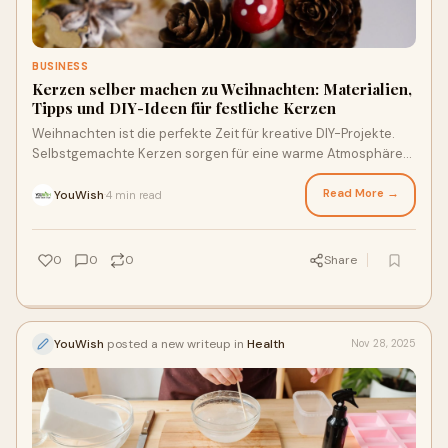
BUSINESS
Kerzen selber machen zu Weihnachten: Materialien,
Tipps und DIY-Ideen für festliche Kerzen
Weihnachten ist die perfekte Zeit für kreative DIY-Projekte.
Selbstgemachte Kerzen sorgen für eine warme Atmosphäre
und sind ein persönliches Gesc
Read More →
YouWish
4 min read
·
0
0
0
Share
YouWish
posted a new writeup in
Health
Nov 28, 2025