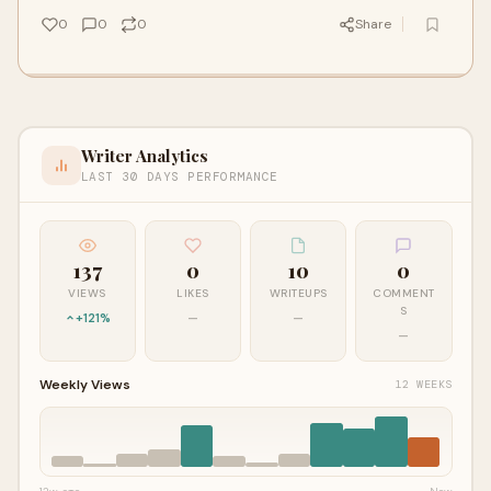
0
0
0
Share
Writer Analytics
LAST 30 DAYS PERFORMANCE
137
0
10
0
VIEWS
LIKES
WRITEUPS
COMMENT
S
+121%
—
—
—
Weekly Views
12 WEEKS