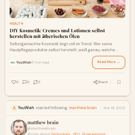
HEALTH
DIY Kosmetik: Cremes und Lotionen selbst
herstellen mit ätherischen Ölen
Selbstgemachte Kosmetik liegt voll im Trend. Wer seine
Hautpflegeprodukte selbst herstellt, weiß genau, welche
Inhaltsstoffe verwendet werden, und ka
Read More →
YouWish
5 min read
·
0
0
0
Share
YouWish
started following
matthew brain
Nov 18, 2025
matthew brain
@matthewbrain
·
Writes about
Technology
,
SEO
,
Programming