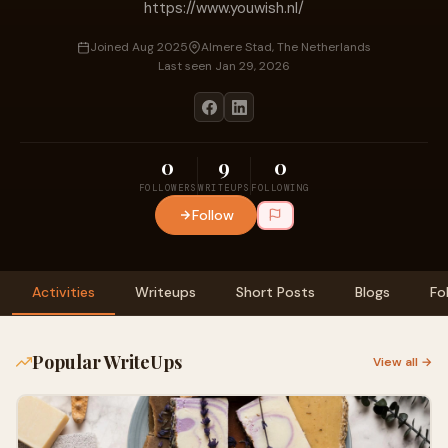
https://www.youwish.nl/
Joined Aug 2025
Almere Stad, The Netherlands
Last seen Jan 29, 2026
0
9
0
FOLLOWERS
WRITEUPS
FOLLOWING
Follow
Activities
Writeups
Short Posts
Blogs
Fo
Popular WriteUps
View all →