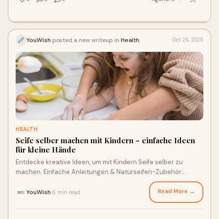
YouWish
posted a new writeup in
Health
Oct 26, 2025
HEALTH
Seife selber machen mit Kindern – einfache Ideen
für kleine Hände
Entdecke kreative Ideen, um mit Kindern Seife selber zu
machen. Einfache Anleitungen & Naturseifen-Zubehör
findest du bei YouWish.
Read More →
YouWish
6 min read
·