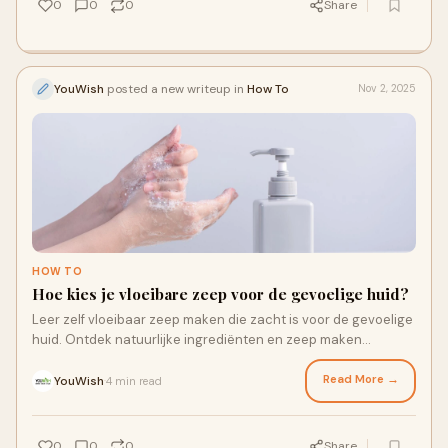
0
0
0
Share
YouWish
posted a new writeup in
How To
Nov 2, 2025
HOW TO
Hoe kies je vloeibare zeep voor de gevoelige huid?
Leer zelf vloeibaar zeep maken die zacht is voor de gevoelige
huid. Ontdek natuurlijke ingrediënten en zeep maken
benodigdheden bij YouWish.
Read More →
YouWish
4 min read
·
0
0
0
Share