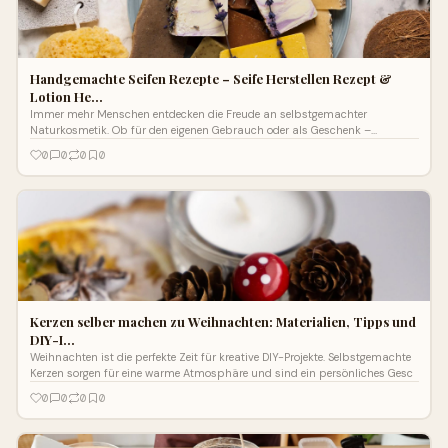
Handgemachte Seifen Rezepte – Seife Herstellen Rezept &
Lotion He…
Immer mehr Menschen entdecken die Freude an selbstgemachter
Naturkosmetik. Ob für den eigenen Gebrauch oder als Geschenk –
handgemachte Seifen Reze
0
0
0
0
Kerzen selber machen zu Weihnachten: Materialien, Tipps und
DIY-I…
Weihnachten ist die perfekte Zeit für kreative DIY-Projekte. Selbstgemachte
Kerzen sorgen für eine warme Atmosphäre und sind ein persönliches Gesc
0
0
0
0