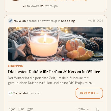
73
followers
·
123
writeups
YouWish
posted a new writeup in
Shopping
Nov 18, 2025
SHOPPING
Die besten Duftöle für Parfum & Kerzen im Winter
Der Winter ist die perfekte Zeit, um dein Zuhause mit
gemütlichen Düften zu füllen und deine DIY-Projekte zu
starten. Duftöl spielt dabei eine ent
Read More →
YouWish
4 min read
·
0
0
0
Share