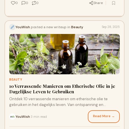
0
0
0
Share
YouWish
posted a new writeup in
Beauty
Sep 28, 2025
BEAUTY
10 Verrassende Manieren om Etherische Olie in je
Dagelijkse Leven te Gebruiken
Ontdek 10 verrassende manieren om etherische olie te
gebruiken in het dagelijks leven. Van ontspanning en
huidverzorging tot schoonmaak en DIY-projecten. Praktische
tips en inspiratie voor iedereen die meer wil doen met
Read More →
YouWish
3 min read
·
etherische olie.