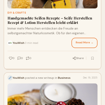
DIY & CRAFTS
Handgemachte Seifen Rezepte – Seife Herstellen
Rezept & Lotion Herstellen leicht erklärt
Immer mehr Menschen entdecken die Freude an
selbstgemachter Naturkosmetik. Ob für den eigenen
Gebrauch oder als Geschenk – handgemachte Seifen Reze
Read More →
YouWish
3 min read
·
0
0
0
Share
YouWish
posted a new writeup in
Business
Dec 19, 2025