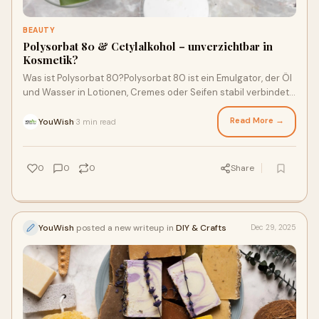
BEAUTY
Polysorbat 80 & Cetylalkohol – unverzichtbar in
Kosmetik?
Was ist Polysorbat 80?Polysorbat 80 ist ein Emulgator, der Öl
und Wasser in Lotionen, Cremes oder Seifen stabil verbindet.
Wer lotion herstellen möc
Read More →
YouWish
3 min read
·
0
0
0
Share
YouWish
posted a new writeup in
DIY & Crafts
Dec 29, 2025