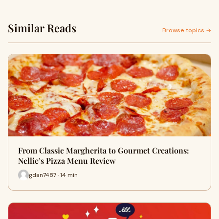
Similar Reads
Browse topics →
From Classic Margherita to Gourmet Creations:
Nellie’s Pizza Menu Review
gdan7487 · 14 min