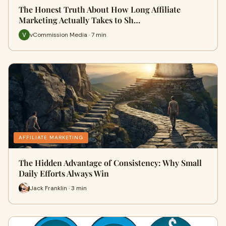
The Honest Truth About How Long Affiliate
Marketing Actually Takes to Sh…
vCommission Media · 7 min
AFFILIATE MARKETING
The Hidden Advantage of Consistency: Why Small
Daily Efforts Always Win
Jack Franklin · 3 min