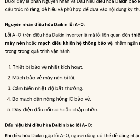
Dưới đây là phần Nguyên nhân và Dấu hiệu điều hòa Daikin báo l
cấu trúc rõ ràng, dễ hiểu và phù hợp để đưa vào nội dung kỹ thu
Nguyên nhân điều hòa Daikin lỗi A-0:
Lỗi A-0 trên điều hòa Daikin Inverter là mã lỗi liên quan đến
thi
máy nén
hoặc
mạch điều khiển hệ thống bảo vệ
, nhằm ngăn 
trọng trong quá trình vận hành.
Thiết bị bảo vệ nhiệt kích hoạt.
Mạch bảo vệ máy nén bị lỗi.
Cảm biến nhiệt độ bất thường.
Bo mạch dàn nóng hỏng IC bảo vệ.
Dây điện đấu nối sai hoặc chập chờn.
Dấu hiệu khi điều hòa Daikin báo lỗi A-0:
Khi điều hòa Daikin gặp lỗi A-0, người dùng có thể dễ dàng nhậ