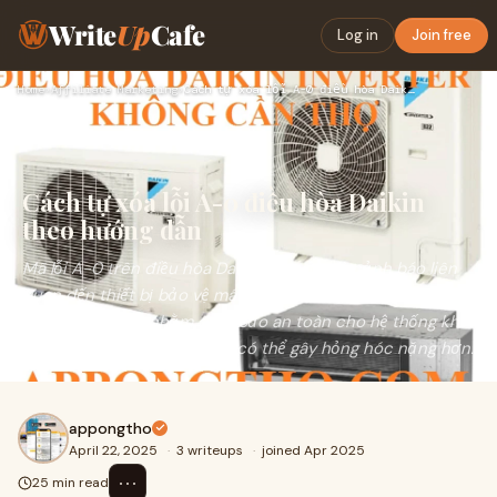
Write
Up
Cafe
Log in
Join free
Home
›
Affiliate Marketing
›
Cách tự xóa lỗi A-0 điều hòa Daikin theo hướng dẫn
Cách tự xóa lỗi A-0 điều hòa Daikin
theo hướng dẫn
Mã lỗi A-0 trên điều hòa Daikin Inverter là cảnh báo liên
quan đến thiết bị bảo vệ máy nén hoặc mạch bảo vệ bên
trong dàn nóng, nhằm đảm bảo an toàn cho hệ thống khi
phát hiện sự cố bất thường có thể gây hỏng hóc nặng hơn.
appongtho
April 22, 2025
·
3 writeups
·
joined Apr 2025
⋯
25 min read