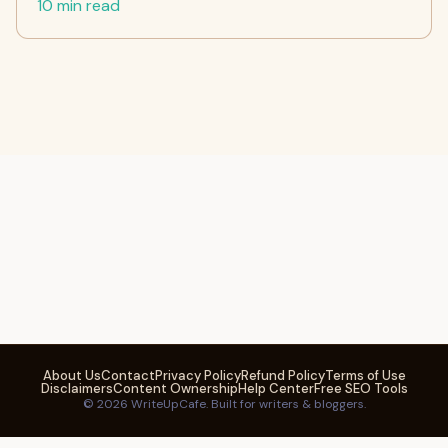
10 min read
About Us
Contact
Privacy Policy
Refund Policy
Terms of Use
Disclaimers
Content Ownership
Help Center
Free SEO Tools
© 2026 WriteUpCafe. Built for writers & bloggers.