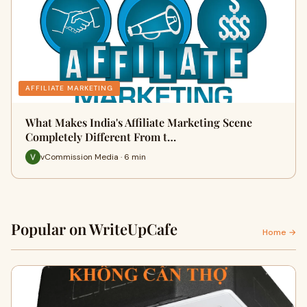
AFFILIATE MARKETING
What Makes India's Affiliate Marketing Scene
Completely Different From t…
vCommission Media · 6 min
Popular on WriteUpCafe
Home →