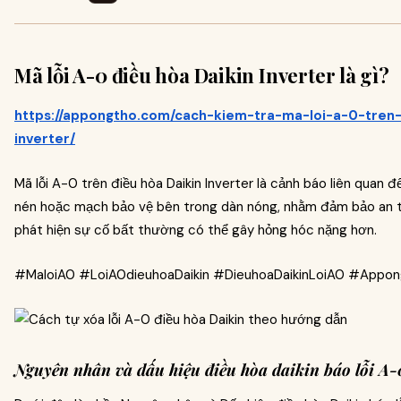
Mã lỗi A-0 điều hòa Daikin Inverter là gì?
https://appongtho.com/cach-kiem-tra-ma-loi-a-0-tren-
inverter/
Mã lỗi A-0 trên điều hòa Daikin Inverter là cảnh báo liên quan đ
nén hoặc mạch bảo vệ bên trong dàn nóng, nhằm đảm bảo an t
phát hiện sự cố bất thường có thể gây hỏng hóc nặng hơn.
#MaloiA0 #LoiA0dieuhoaDaikin #DieuhoaDaikinLoiA0 #Appon
Nguyên nhân và dấu hiệu điều hòa daikin báo lỗi A-