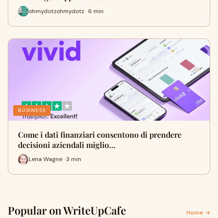
ohmydotzohmydotz · 6 min
BUSINESS
Come i dati finanziari consentono di prendere
decisioni aziendali miglio…
Lena Wagne · 3 min
Popular on WriteUpCafe
Home →