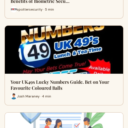
Benefits of Biometric Secu…
spottersecurity · 5 min
Your UK49s Lucky Numbers Guide. Bet on Your
Favourite Coloured Balls
Josh Maraney · 4 min