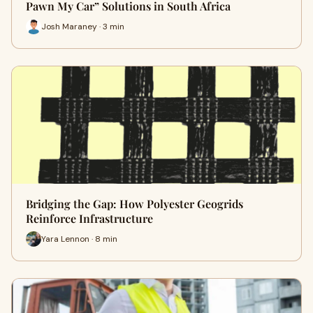
Pawn My Car” Solutions in South Africa
Josh Maraney · 3 min
Bridging the Gap: How Polyester Geogrids
Reinforce Infrastructure
Yara Lennon · 8 min