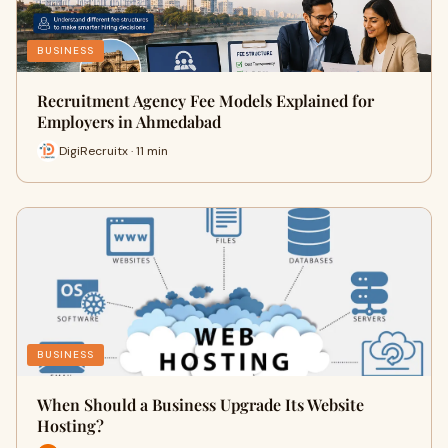
BUSINESS
Recruitment Agency Fee Models Explained for
Employers in Ahmedabad
DigiRecruitx · 11 min
BUSINESS
When Should a Business Upgrade Its Website
Hosting?