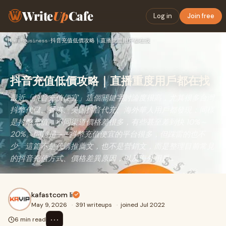
Write
Up
Cafe
Log in
Join free
Home
›
Business
›
抖音充值低價攻略｜直播重度用戶都在找
抖音充值低價攻略｜直播重度用戶都在找
最近「抖音充值便宜」這個關鍵字討論度很高，尤其很多台灣
抖幣代儲、香港、美国抖音代充、海外華人用戶都發現：同樣
是抖幣充值，不同渠道價格差很多，有些甚至差到快 10%～
20%。問題是——抖幣充值便宜的平台很多，但踩雷的也不
少。這篇不是代購推薦文，也不是營銷文，而是整理目前常見
的抖音充值方式、價格差異原因，以及海外用戶...
kafastcom li
May 9, 2026
·
391 writeups
·
joined Jul 2022
⋯
6 min read