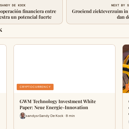
RSANDY DE KOCK
NEXT BY S
operación financiera entre
Groeiend ziekteverzuim in 
stra un potencial fuerte
dan d
k
CRYPTOCURRENCY
GWM Technology Investment White
Paper: Neue Energie-Innovation
sandysrSandy De Kock · 8 min