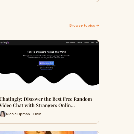
Browse topics →
Chatingly: Discover the Best Free Random
Video Chat with Strangers Onlin…
Nicole Lipman · 7 min