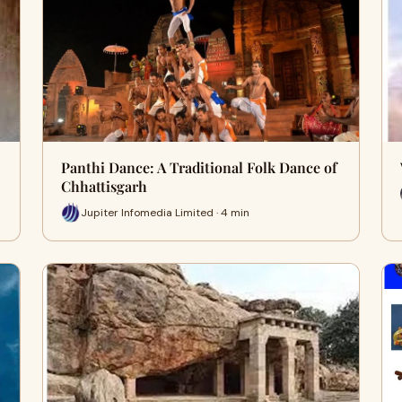
Panthi Dance: A Traditional Folk Dance of
Chhattisgarh
Jupiter Infomedia Limited · 4 min