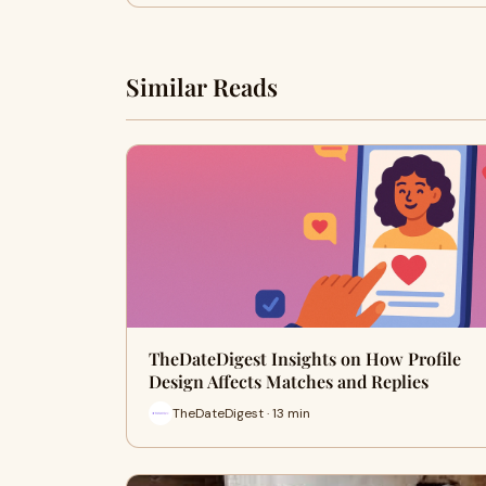
Similar Reads
TheDateDigest Insights on How Profile
Design Affects Matches and Replies
TheDateDigest · 13 min