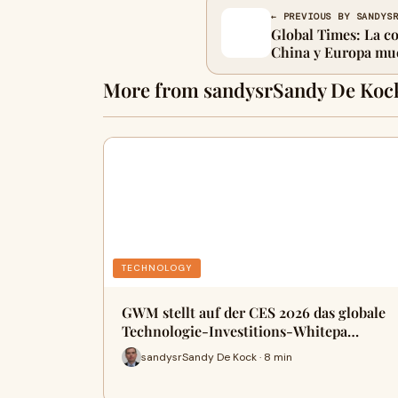
← PREVIOUS BY SANDYS
Global Times: La co
China y Europa mue
More from sandysrSandy De Koc
TECHNOLOGY
GWM stellt auf der CES 2026 das globale
Technologie-Investitions-Whitepa…
sandysrSandy De Kock · 8 min