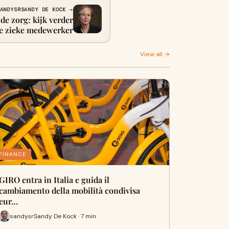
ANDYSRSANDY DE KOCK →
de zorg: kijk verder
e zieke medewerker
View all →
FINANCE
GIRO entra in Italia e guida il
cambiamento della mobilità condivisa
eur…
sandysrSandy De Kock · 7 min