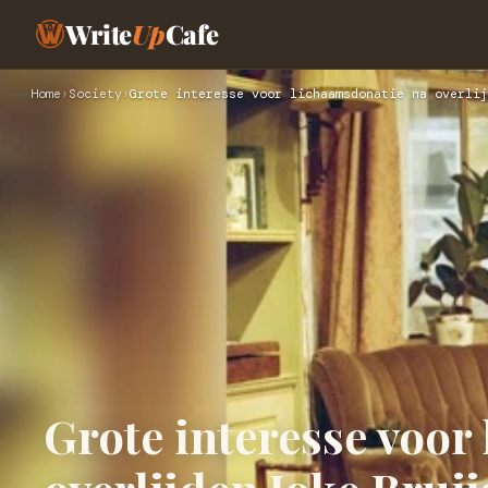
Write
Up
Cafe
Home
›
Society
›
Grote interesse voor lichaamsdonatie na overlij
Grote interesse voor