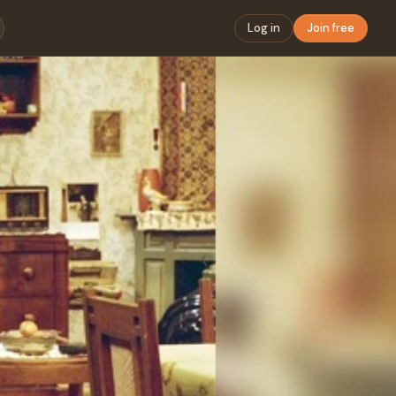
Log in
Join free