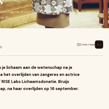
s
nschap na je overlijden is sterk
ke Bru
⋯
2 min read
25
n je lichaam aan de wetenschap na je
a het overlijden van zangeres en actrice
f RISE Labs Lichaamsdonatie. Bruijs
p, na haar overlijden op 16 september.