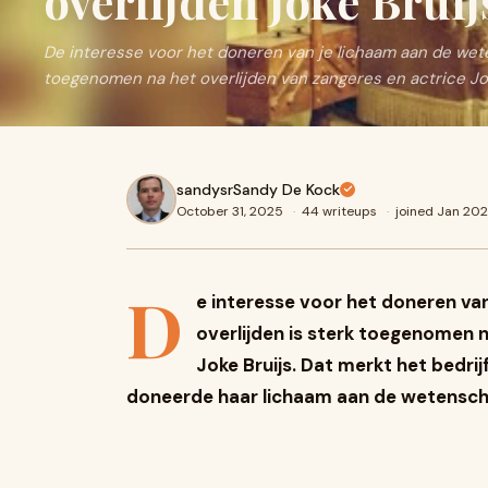
overlijden Joke Bruij
De interesse voor het doneren van je lichaam aan de wete
toegenomen na het overlijden van zangeres en actrice Jo
sandysrSandy De Kock
October 31, 2025
·
44 writeups
·
joined Jan 20
D
e interesse voor het doneren va
overlijden is sterk toegenomen n
Joke Bruijs. Dat merkt het bedrij
doneerde haar lichaam aan de wetenscha