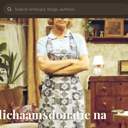
den Joke Brui…
 lichaamsdonatie na