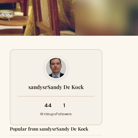
sandysrSandy De Kock
44
1
Writeups
Followers
Popular from sandysrSandy De Kock