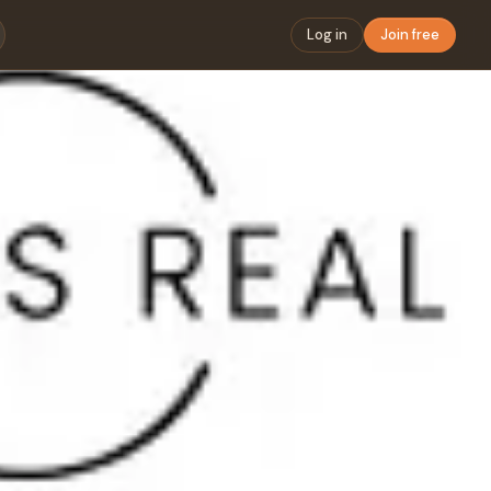
Log in
Join free