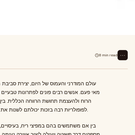
בעולם המודרני והעמוס של היום,
אנשים רבים פונים לפתרונות טבעיים המסייעים להפחתת מתחים, לשיפור מצב הר...
⋯
8 min read
עולם המודרני והעמוס של היום, יצירת סביבת 
מאי פעם. אנשים רבים פונים לפתרונות טבעיים
הרוח ולהעצמת תחושת הרווחה הכללית. בין 
לפופולריות רבה בזכות יכולתם לשנות את אווירת הבית ולשדרג את שגרת הבריאות היומית.
בין אם משתמשים בהם במפיצי ריח, בעיסויים,
מספקים דרך פשוטה ויעילה ליצור אווירה נעימה ו