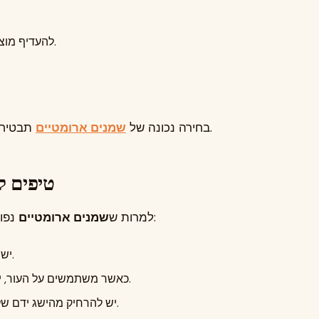
להעדיף מוצרים ללא תוספים מיותרים, כאשר הדבר מתאים.
תבטיח חוויית שימוש איכותית וניחוח הנשמר לאורך זמן.
בחירה נכונה של
שמנים ארומטיים
טיפים ל
נפוצים מאוד, חשוב להשתמש בהם בצורה אחראית:
למרות ש
שמנים ארומטיים
יש לפעול בהתאם להוראות השימוש על גבי המוצר.
כאשר משתמשים על העור, יש להקפיד על דילול מתאים באמצעות שמן נשא.
יש להרחיק מהישג ידם של ילדים וחיות מחמד, אלא אם המוצר מיועד לכך.