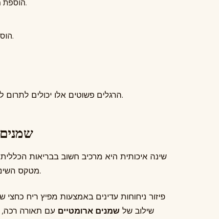
הוספת מספר טיפות למפיץ ריח בזמן עבודה או לימודים.
הוספה לאמבטיה חמימה ליצירת חוויית ספא ביתית.
הרגלים פשוטים אלו יכולים לתרום לאווירה רגועה יותר בבית ולסגנון חיים מודע ונעים.
שמנים 
שינה איכותית היא מרכיב חשוב בבריאות הכללית
מטקס השינה שלהם כדי ליצור אווירה רגועה לפני ההירדמות.
פיזור ניחוחות עדינים באמצעות מפיץ ריח כחצי שע
שילוב של
שמנים ארומטיים
עם תאורה רכה, ק