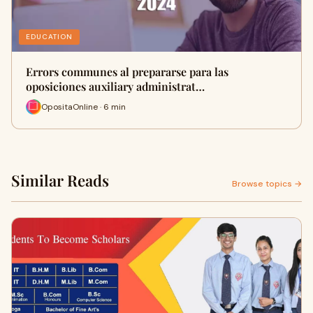
EDUCATION
Errors communes al prepararse para las
oposiciones auxiliary administrat…
OpositaOnline · 6 min
Similar Reads
Browse topics →