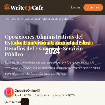
Write
Up
Cafe
Log in
Join free
Home
›
Education
›
Oposiciones Administrativas del Estado: Una Visión Completa …
Oposiciones Administrativas del
Estado: Una Visión Completa de los
Desafíos del Examen de Servicio
Público
Una guía completa de los desafíos en los exámenes de
servicio públicoLos exámenes administrativos del estado
son algunos de los más competitivos
OpositaOnline
April 1, 2025
·
3 writeups
·
joined Feb 2025
⋯
7 min read