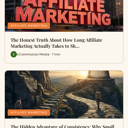
AFFILIATE MARKETING
The Honest Truth About How Long Affiliate
Marketing Actually Takes to Sh…
vCommission Media · 7 min
AFFILIATE MARKETING
The Hidden Advantage of Consistency: Why Small