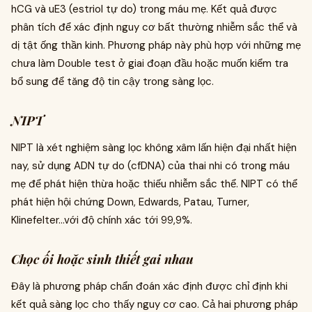
hCG và uE3 (estriol tự do) trong máu mẹ. Kết quả được
phân tích để xác định nguy cơ bất thường nhiễm sắc thể và
dị tật ống thần kinh. Phương pháp này phù hợp với những mẹ
chưa làm Double test ở giai đoạn đầu hoặc muốn kiểm tra
bổ sung để tăng độ tin cậy trong sàng lọc.
NIPT
NIPT là xét nghiệm sàng lọc không xâm lấn hiện đại nhất hiện
nay, sử dụng ADN tự do (cfDNA) của thai nhi có trong máu
mẹ để phát hiện thừa hoặc thiếu nhiễm sắc thể. NIPT có thể
phát hiện hội chứng Down, Edwards, Patau, Turner,
Klinefelter…với độ chính xác tới 99,9%.
Chọc ối hoặc sinh thiết gai nhau
Đây là phương pháp chẩn đoán xác định được chỉ định khi
kết quả sàng lọc cho thấy nguy cơ cao. Cả hai phương pháp