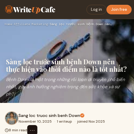
Write
Up
Cafe
Log in
Join free
Home
›
Affiliate Marketing
›
Sàng lọc trước sinh bệnh Down nên thực hiện vào thời điểm nà…
Sàng lọc trước sinh bệnh Down nên
thực hiện vào thời điểm nào là tốt nhất?
Bệnh Down là một trong những rối loạn di truyền phổ biến
nhất, gây ảnh hưởng nghiêm trọng đến sức khỏe và sự
ph?
Sang loc truoc sinh benh Down
November 10, 2025
·
1 writeup
·
joined Nov 2025
⋯
8 min read