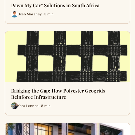
Pawn My Car” Solutions in South Africa
Josh Maraney · 3 min
Bridging the Gap: How Polyester Geogrids
Reinforce Infrastructure
Yara Lennon · 8 min