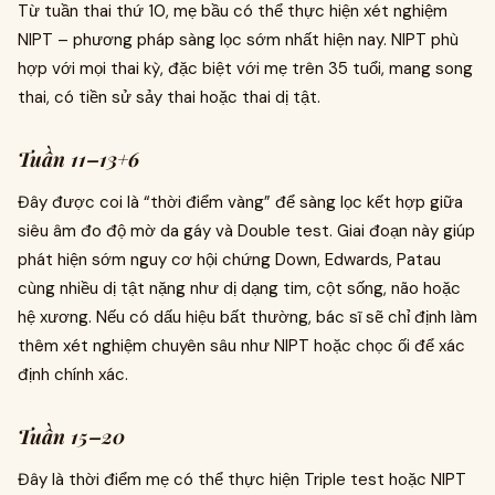
Từ tuần thai thứ 10, mẹ bầu có thể thực hiện xét nghiệm
NIPT – phương pháp sàng lọc sớm nhất hiện nay. NIPT phù
hợp với mọi thai kỳ, đặc biệt với mẹ trên 35 tuổi, mang song
thai, có tiền sử sảy thai hoặc thai dị tật.
Tuần 11–13+6
Đây được coi là “thời điểm vàng” để sàng lọc kết hợp giữa
siêu âm đo độ mờ da gáy và Double test. Giai đoạn này giúp
phát hiện sớm nguy cơ hội chứng Down, Edwards, Patau
cùng nhiều dị tật nặng như dị dạng tim, cột sống, não hoặc
hệ xương. Nếu có dấu hiệu bất thường, bác sĩ sẽ chỉ định làm
thêm xét nghiệm chuyên sâu như NIPT hoặc chọc ối để xác
định chính xác.
Tuần 15–20
Đây là thời điểm mẹ có thể thực hiện Triple test hoặc NIPT