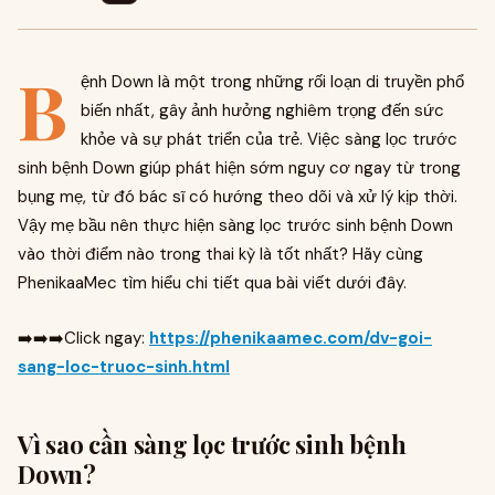
B
ệnh Down là một trong những rối loạn di truyền phổ
biến nhất, gây ảnh hưởng nghiêm trọng đến sức
khỏe và sự phát triển của trẻ. Việc sàng lọc trước
sinh bệnh Down giúp phát hiện sớm nguy cơ ngay từ trong
bụng mẹ, từ đó bác sĩ có hướng theo dõi và xử lý kịp thời.
Vậy mẹ bầu nên thực hiện sàng lọc trước sinh bệnh Down
vào thời điểm nào trong thai kỳ là tốt nhất? Hãy cùng
PhenikaaMec tìm hiểu chi tiết qua bài viết dưới đây.
➡️➡️➡️Click ngay:
https://phenikaamec.com/dv-goi-
sang-loc-truoc-sinh.html
Vì sao cần sàng lọc trước sinh bệnh
Down?