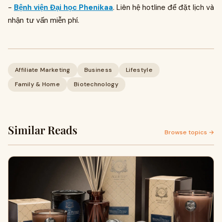
-
Bệnh viện Đại học Phenikaa
. Liên hệ hotline để đặt lịch và
nhận tư vấn miễn phí.
Affiliate Marketing
Business
Lifestyle
Family & Home
Biotechnology
Similar Reads
Browse topics →