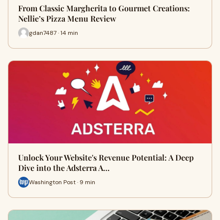
From Classic Margherita to Gourmet Creations:
Nellie’s Pizza Menu Review
gdan7487 · 14 min
Unlock Your Website's Revenue Potential: A Deep
Dive into the Adsterra A…
Washington Post · 9 min