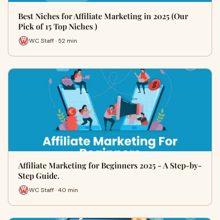
Best Niches for Affiliate Marketing in 2025 (Our
Pick of 15 Top Niches )
WC Staff · 52 min
Affiliate Marketing for Beginners 2025 - A Step-by-
Step Guide.
WC Staff · 40 min