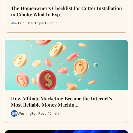
The Homeowner’s Checklist for Gutter Installation
in Cibolo: What to Exp…
TX Gutter Expert · 7 min
How Affiliate Marketing Became the Internet's
Most Reliable Money Machin…
Washington Post · 15 min