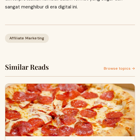
sangat menghibur di era digital ini.
Affiliate Marketing
Similar Reads
Browse topics →