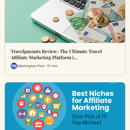
Travelpayouts Review: The Ultimate Travel
Affiliate Marketing Platform i…
Washington Post · 10 min