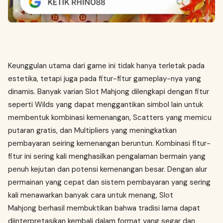
Keunggulan utama dari game ini tidak hanya terletak pada
estetika, tetapi juga pada fitur-fitur gameplay-nya yang
dinamis. Banyak varian Slot Mahjong dilengkapi dengan fitur
seperti Wilds yang dapat menggantikan simbol lain untuk
membentuk kombinasi kemenangan, Scatters yang memicu
putaran gratis, dan Multipliers yang meningkatkan
pembayaran seiring kemenangan beruntun. Kombinasi fitur-
fitur ini sering kali menghasilkan pengalaman bermain yang
penuh kejutan dan potensi kemenangan besar. Dengan alur
permainan yang cepat dan sistem pembayaran yang sering
kali menawarkan banyak cara untuk menang, Slot
Mahjong berhasil membuktikan bahwa tradisi lama dapat
diinterpretasikan kembali dalam format yang segar dan