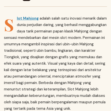
S
lot Mahjong
adalah salah satu inovasi menarik dalam
dunia perjudian daring, yang berhasil menggabungkan
daya tarik permainan papan klasik Mahjong dengan
sensasi mendebarkan dari mesin slot modern. Permainan ini
umumnya mengambil inspirasi dari ubin-ubin Mahjong
tradisional, seperti ubin bambu, lingkaran, dan karakter
Tiongkok, yang disajikan dengan grafis yang memukau dan
efek suara yang autentik. Visual yang kaya dan detail, sering
kali dengan latar belakang yang terinspirasi dari arsitektur
atau pemandangan oriental, menciptakan atmosfer yang
imersif bagi pemain. Berbeda dengan Mahjong yang
menuntut strategi dan keterampilan, Slot Mahjong lebih
mengandalkan keberuntungan, membuatnya mudah diakses
oleh siapa saja, baik pemain berpengalaman maupun pemula
yang tertarik pada tema Asia yang unik.