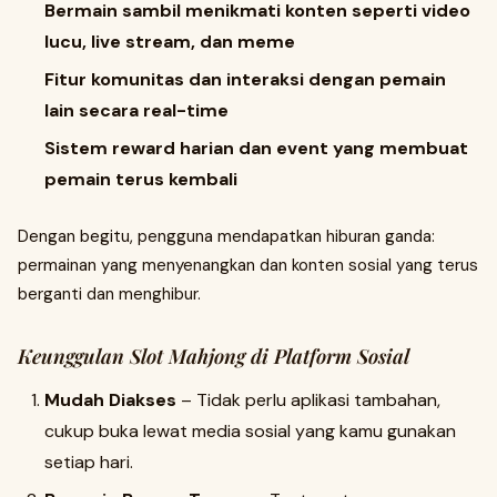
Bermain sambil menikmati konten seperti video
lucu, live stream, dan meme
Fitur komunitas dan interaksi dengan pemain
lain secara real-time
Sistem reward harian dan event yang membuat
pemain terus kembali
Dengan begitu, pengguna mendapatkan hiburan ganda:
permainan yang menyenangkan dan konten sosial yang terus
berganti dan menghibur.
Keunggulan Slot Mahjong di Platform Sosial
Mudah Diakses
– Tidak perlu aplikasi tambahan,
cukup buka lewat media sosial yang kamu gunakan
setiap hari.