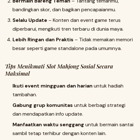
Bermain Bareng Teman
– Tantang temanmu,
bandingkan skor, dan bagikan pencapaianmu.
Selalu Update
– Konten dan event game terus
diperbarui, mengikuti tren terbaru di dunia maya.
Lebih Ringan dan Praktis
– Tidak memakan memori
besar seperti game standalone pada umumnya.
Tips Menikmati Slot Mahjong Sosial Secara
Maksimal
Ikuti event mingguan dan harian
untuk hadiah
tambahan.
Gabung grup komunitas
untuk berbagi strategi
dan mendapatkan info update.
Manfaatkan waktu senggang
untuk bermain santai
sambil tetap terhibur dengan konten lain.