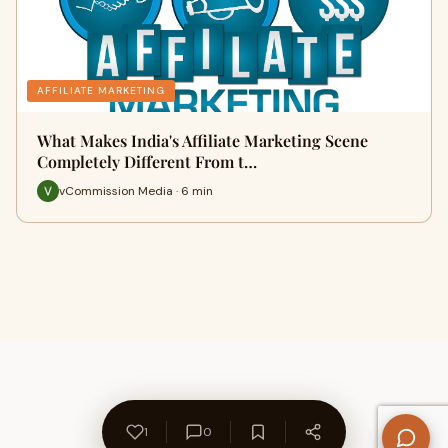
AFFILIATE MARKETING
What Makes India's Affiliate Marketing Scene
Completely Different From t…
vCommission Media · 6 min
1
0