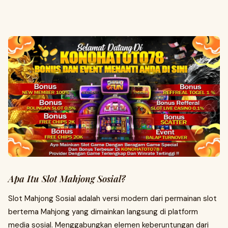
Apa Itu Slot Mahjong Sosial?
Slot Mahjong Sosial adalah versi modern dari permainan slot
bertema Mahjong yang dimainkan langsung di platform
media sosial. Menggabungkan elemen keberuntungan dari