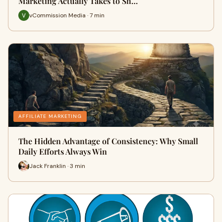
Marketing Actually Takes to Sh…
vCommission Media · 7 min
AFFILIATE MARKETING
The Hidden Advantage of Consistency: Why Small
Daily Efforts Always Win
Jack Franklin · 3 min