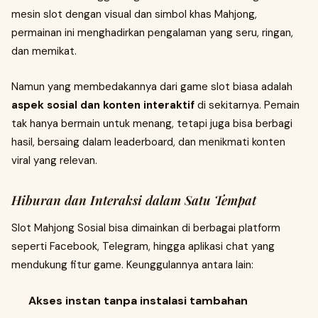
mesin slot dengan visual dan simbol khas Mahjong,
permainan ini menghadirkan pengalaman yang seru, ringan,
dan memikat.
Namun yang membedakannya dari game slot biasa adalah
aspek sosial dan konten interaktif
di sekitarnya. Pemain
tak hanya bermain untuk menang, tetapi juga bisa berbagi
hasil, bersaing dalam leaderboard, dan menikmati konten
viral yang relevan.
Hiburan dan Interaksi dalam Satu Tempat
Slot Mahjong Sosial bisa dimainkan di berbagai platform
seperti Facebook, Telegram, hingga aplikasi chat yang
mendukung fitur game. Keunggulannya antara lain:
Akses instan tanpa instalasi tambahan