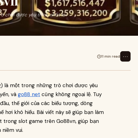
8vn
rò chơi được yêu thích nhất tại
⋯
11 min read
g) là một trong những trò chơi được yêu
uyến, và
go88 net
cũng không ngoại lệ. Tuy
đầu, thế giới của các biểu tượng, dòng
 hơi khó hiểu. Bài viết này sẽ giúp bạn làm
t trong slot game trên Go88vn, giúp bạn
 niềm vui.