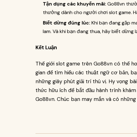
Tận dụng các khuyến mãi:
Go88vn thườn
thưởng dành cho người chơi slot game. Hã
Biết dừng đúng lúc:
Khi bạn đang gặp ma
lam. Và khi bạn đang thua, hãy biết dừng l
Kết Luận
Thế giới slot game trên Go88vn có thể hơ
gian để tìm hiểu các thuật ngữ cơ bản, 
những giây phút giải trí thú vị. Hy vọng b
thức hữu ích để bắt đầu hành trình khám 
Go88vn. Chúc bạn may mắn và có những tr