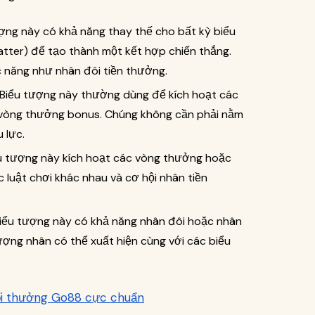
ợng này có khả năng thay thế cho bất kỳ biểu
tter) để tạo thành một kết hợp chiến thắng.
 năng như nhân đôi tiền thưởng.
Biểu tượng này thường dùng để kích hoạt các
c vòng thưởng bonus. Chúng không cần phải nằm
 lực.
u tượng này kích hoạt các vòng thưởng hoặc
luật chơi khác nhau và cơ hội nhân tiền
iểu tượng này có khả năng nhân đôi hoặc nhân
ượng nhân có thể xuất hiện cùng với các biểu
.
 đổi thưởng Go88 cực chuẩn