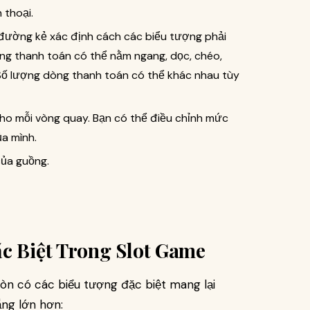
 thoại.
đường kẻ xác định cách các biểu tượng phải
ng thanh toán có thể nằm ngang, dọc, chéo,
Số lượng dòng thanh toán có thể khác nhau tùy
ho mỗi vòng quay. Bạn có thể điều chỉnh mức
a mình.
ủa guồng.
ặc Biệt Trong Slot Game
òn có các biểu tượng đặc biệt mang lại
ắng lớn hơn: