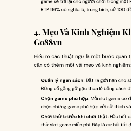
game sẽ trả lại cho người chơi trong một k
RTP 96% có nghĩa là, trung bình, cứ 100 đ
4. Mẹo Và Kinh Nghiệm Kh
Go88vn
Hiểu rõ các thuật ngữ là một bước quan t
cần có thêm một vài mẹo và kinh nghiệm:
Quản lý ngân sách:
Đặt ra giới hạn cho số
Đừng cố gắng gỡ gạc thua lỗ bằng cách đ
Chọn game phù hợp:
Mỗi slot game có độ
chọn những game phù hợp với sở thích và
Chơi thử trước khi chơi thật:
Hầu hết c
thử slot game miễn phí. Đây là cơ hội tốt 