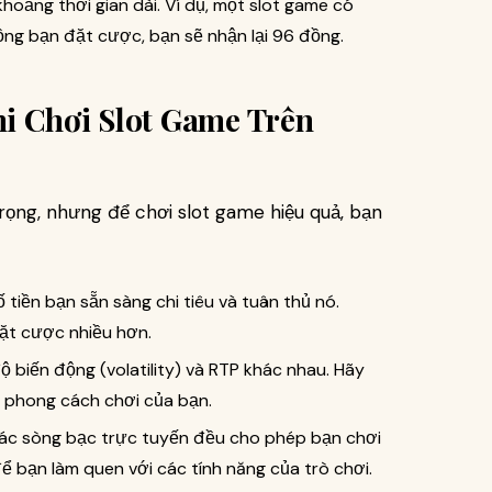
hoảng thời gian dài. Ví dụ, một slot game có
ồng bạn đặt cược, bạn sẽ nhận lại 96 đồng.
i Chơi Slot Game Trên
rọng, nhưng để chơi slot game hiệu quả, bạn
 tiền bạn sẵn sàng chi tiêu và tuân thủ nó.
ặt cược nhiều hơn.
 biến động (volatility) và RTP khác nhau. Hãy
 phong cách chơi của bạn.
ác sòng bạc trực tuyến đều cho phép bạn chơi
để bạn làm quen với các tính năng của trò chơi.