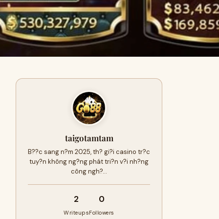
taigotamtam
B??c sang n?m 2025, th? gi?i casino tr?c
tuy?n không ng?ng phát tri?n v?i nh?ng
công ngh?…
2
0
Writeups
Followers