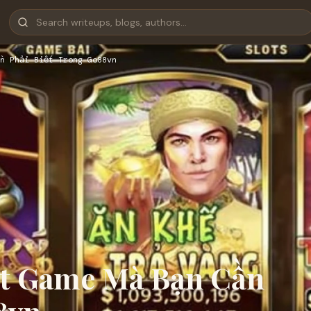
n Phải Biết Trong Go88vn
ot Game Mà Bạn Cần