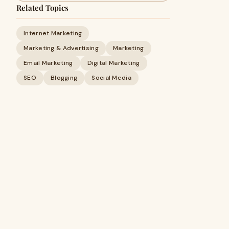
Related Topics
Internet Marketing
Marketing & Advertising
Marketing
Email Marketing
Digital Marketing
SEO
Blogging
Social Media