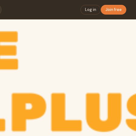
Log in
Join free