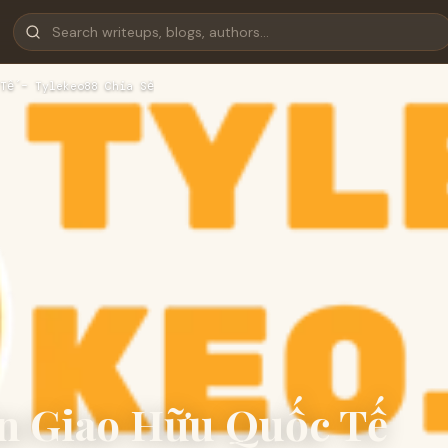
Tế – Tylekeo88 Chia Sẻ
ận Giao Hữu Quốc Tế