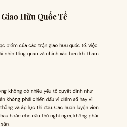
n Giao Hữu Quốc Tế
ặc điểm của các trận giao hữu quốc tế. Việc
ái nhìn tổng quan và chính xác hơn khi tham
ng không có nhiều yếu tố quyết định như
yển không phải chiến đấu vì điểm số hay vì
thẳng và áp lực thi đấu. Các huấn luyện viên
hau hoặc cho cầu thủ nghỉ ngơi, không phải
 sân.