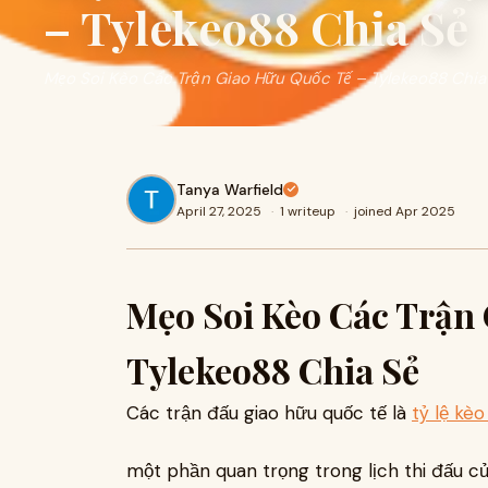
– Tylekeo88 Chia Sẻ
Mẹo Soi Kèo Các Trận Giao Hữu Quốc Tế – Tylekeo88 Chia
Tanya Warfield
April 27, 2025
·
1 writeup
·
joined Apr 2025
Mẹo Soi Kèo Các Trận
Tylekeo88 Chia Sẻ
Các trận đấu giao hữu quốc tế là
tỷ lệ kè
một phần quan trọng trong lịch thi đấu c