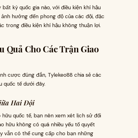
 bất kỳ quốc gia nào, với điều kiện khí hậu
ể ảnh hưởng đến phong độ của các đội, đặc
ặc trong điều kiện khí hậu không thuận lợi.
ệu Quả Cho Các Trận Giao
ịnh cược đúng đắn, Tylekeo88 chia sẻ các
u quốc tế dưới đây.
iữa Hai Đội
 hữu quốc tế, bạn nên xem xét lịch sử đối
iao hữu không có quá nhiều yếu tố quyết
ây vẫn có thể cung cấp cho bạn những