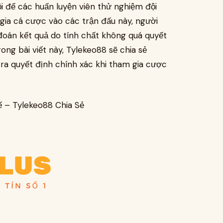
i để các huấn luyện viên thử nghiệm đội
m gia cá cược vào các trận đấu này, người
đoán kết quả do tính chất không quá quyết
Trong bài viết này, Tylekeo88 sẽ chia sẻ
ra quyết định chính xác khi tham gia cược