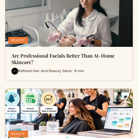
BEAUTY
Are Professional Facials Better Than At-Home
Skincare?
Refined Hair And Beauty Salon · 8 min
BEAUTY