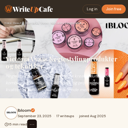
Write
Up
Cafe
Log in
Join free
Home
›
Beauty
›
Victoria Vynn: Neglestylingprodukter og teknikker
Victoria Vynn: Neglestylingprodukter
og teknikker
Neglestyling har utviklet seg til en kreativ kunst som
kombinerer holdbarhet, estetikk og profesjonelle
kvalitetsprodukter. Blant de ledende merkene i
Ibloom
September 23, 2025
·
17 writeups
·
joined Aug 2025
⋯
15 min read