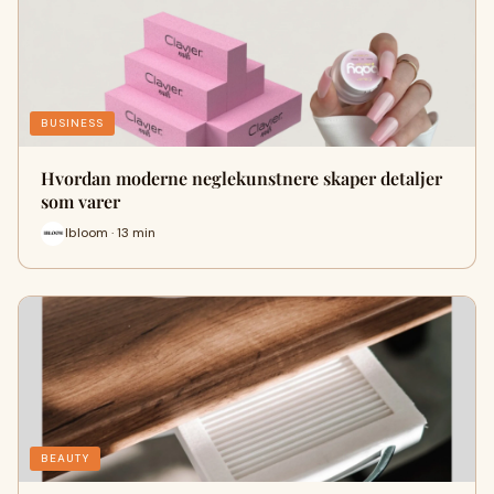
BUSINESS
Hvordan moderne neglekunstnere skaper detaljer
som varer
Ibloom · 13 min
BEAUTY