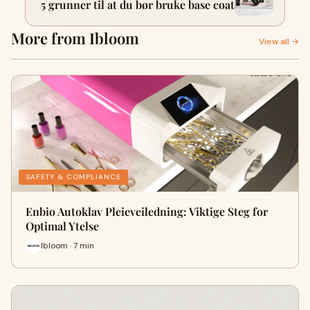
5 grunner til at du bør bruke base coat
More from Ibloom
View all →
SAFETY & COMPLIANCE
Enbio Autoklav Pleieveiledning: Viktige Steg for
Optimal Ytelse
Ibloom · 7 min