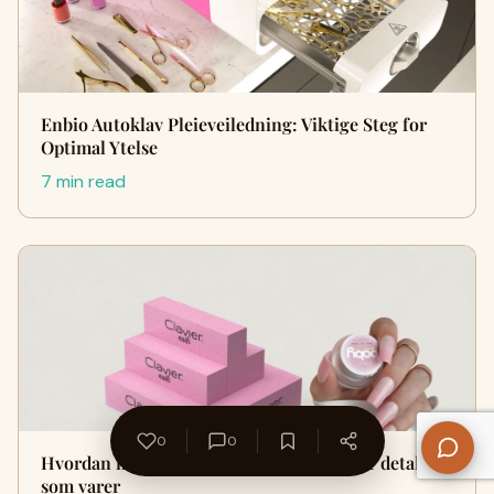
Enbio Autoklav Pleieveiledning: Viktige Steg for
Optimal Ytelse
7 min read
0
0
Hvordan moderne neglekunstnere skaper detaljer
som varer