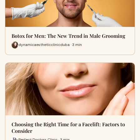
Botox for Men: The New Trend in Male Grooming
dynamicaestheticclinicduba · 3 min
Choosing the Right Time for a Facelift: Factors to
Consider
Perfect Doctors Clinic · 3 min