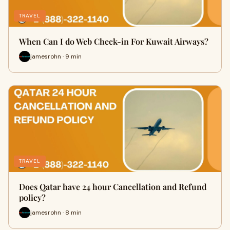
TRAVEL
When Can I do Web Check-in For Kuwait Airways?
jamesrohn · 9 min
TRAVEL
Does Qatar have 24 hour Cancellation and Refund
policy?
jamesrohn · 8 min