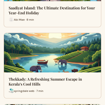
Saadiyat Island: The Ultimate Destination for Your
Year-End Holiday
Abi Mae · 8 min
Thekkady: A Refreshing Summer Escape in
Kerala’s Cool Hills
springdale web · 7 min