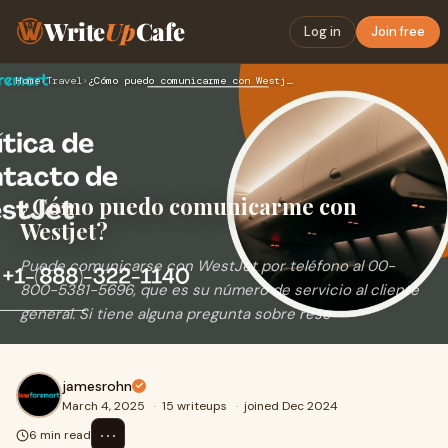
Write
Up
Cafe
Log in
Join free
Home
›
Travel
›
¿Cómo puedo comunicarme con Westjet?
¿Cómo puedo comunicarme con
Westjet?
Puede comunicarse con WestJet por teléfono al 00-
800-5381-5696, que es su número de servicio al cliente
general. Si tiene alguna pregunta sobre rese
jamesrohn
March 4, 2025
·
15 writeups
·
joined Dec 2024
⋯
6 min read