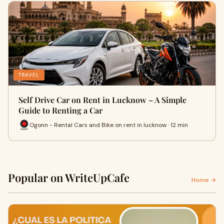
TRAVEL
Self Drive Car on Rent in Lucknow – A Simple
Guide to Renting a Car
Ogonn - Rental Cars and Bike on rent in lucknow · 12 min
Popular on WriteUpCafe
Home →