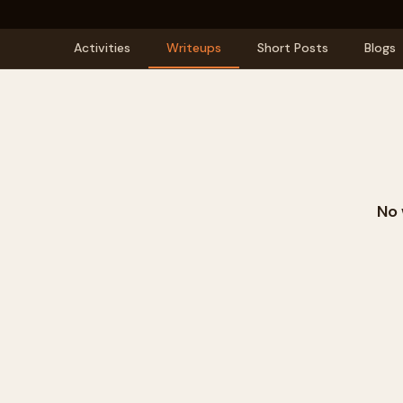
Activities
Writeups
Short Posts
Blogs
No 