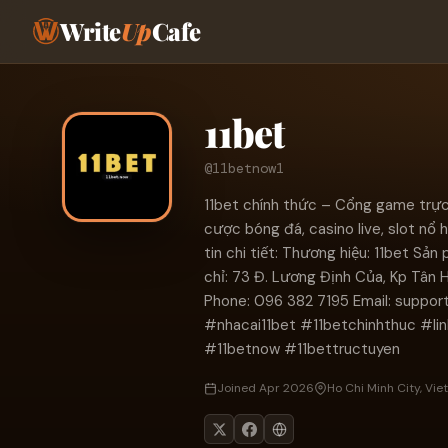
Write
Up
Cafe
11bet
@11betnow1
11bet chính thức – Cổng game trực 
cược bóng đá, casino live, slot nổ
tin chi tiết: Thương hiệu: 11bet Sản
chỉ: 73 Đ. Lương Định Của, Kp Tân 
Phone: 096 382 7195 Email:
suppor
#nhacai11bet #11betchinhthuc #li
#11betnow #11bettructuyen
Joined Apr 2026
Ho Chi Minh City, Vi