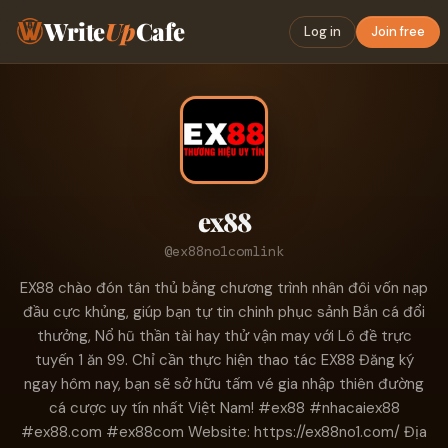
Write
Up
Cafe
Log in
Join free
ex88
@ex88no1comlink
EX88 chào đón tân thủ bằng chương trình nhân đôi vốn nạp
đầu cực khủng, giúp bạn tự tin chinh phục sảnh Bắn cá đổi
thưởng, Nổ hũ thần tài hay thử vận may với Lô đề trực
tuyến 1 ăn 99. Chỉ cần thực hiện thao tác EX88 Đăng ký
ngay hôm nay, bạn sẽ sở hữu tấm vé gia nhập thiên đường
cá cược uy tín nhất Việt Nam! #ex88 #nhacaiex88
#ex88.com #ex88com Website: https://ex88no1.com/ Địa