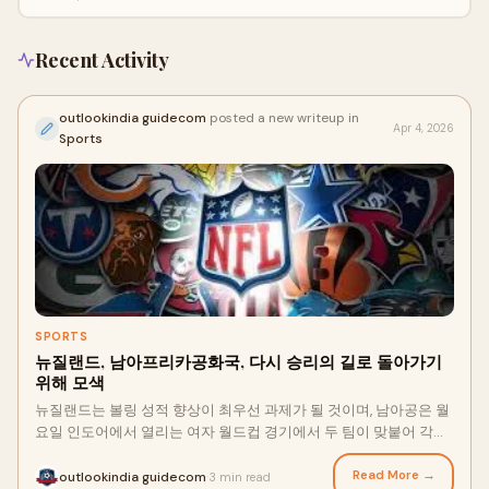
던 곳으로 갑니다.&nbsp;요즘 모든 공...
Recent Activity
outlookindia guidecom
posted a new writeup in
Apr 4, 2026
Sports
SPORTS
뉴질랜드, 남아프리카공화국, 다시 승리의 길로 돌아가기
위해 모색
뉴질랜드는 볼링 성적 향상이 최우선 과제가 될 것이며, 남아공은 월
요일 인도어에서 열리는 여자 월드컵 경기에서 두 팀이 맞붙어 각각
개막전에서 참패한 아쉬움을 떨쳐내기 위해 타격 폼을 다듬는 것을
목표로 할 것입니다. 디펜딩 챔피언 호주가 트랜스 태즈먼 라이벌 관
Read More →
outlookindia guidecom
3 min read
·