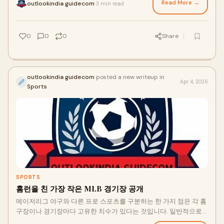
경우에 공은 이전에 홈런이 거의 없었던 곳으로 갑니다.&nbsp;요즘
Read More →
outlookindia guidecom
3 min read
·
모든 공...
0
0
0
Share
outlookindia guidecom
posted a new writeup in
Apr 4, 2026
Sports
SPORTS
홈런을 친 가장 작은 MLB 경기장 공개
메이저리그 야구와 다른 프로 스포츠를 구분하는 한 가지 점은 각 홈
구장이나 경기장마다 고유한 치수가 있다는 것입니다. 일반적으로
중견수까지 약 400피트 정도입니다. 그러나 좌익수와 우익수 사이