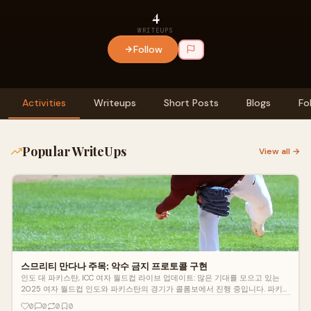
4
WRITEUPS
Follow
Activities
Writeups
Short Posts
Blogs
Fo
Popular WriteUps
View all →
스므리티 만다나 주목; 악수 금지 프로토콜 구현
인도 대 파키스탄, ICC 여자 월드컵 라이브 업데이트: 많은 기대를 모으고 있는
2025 여자 월드컵 인도와 파키스탄의 경기가 콜롬보에서 진행 중입니다. 파키스
탄이 토스에서 승리하고 볼링을 선택한 후 인도가 먼저 타격하고 있습니다. 인도
0
0
0
0
는 스므리티 만다나와 프라티카 라왈이 2오버...