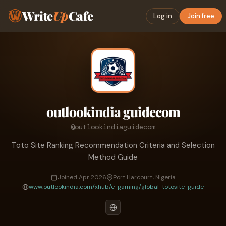
Write
Up
Cafe
Log in
Join free
outlookindia guidecom
@outlookindiaguidecom
Toto Site Ranking Recommendation Criteria and Selection
Method Guide
Joined Apr 2026
Port Harcourt, Nigeria
www.outlookindia.com/xhub/e-gaming/global-totosite-guide