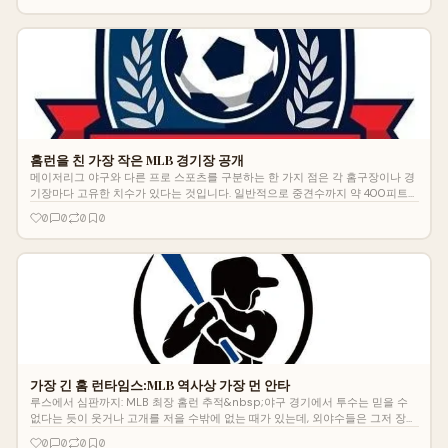
홈런을 친 가장 작은 MLB 경기장 공개
메이저리그 야구와 다른 프로 스포츠를 구분하는 한 가지 점은 각 홈구장이나 경
기장마다 고유한 치수가 있다는 것입니다. 일반적으로 중견수까지 약 400피트
정도입니다. 그러나 좌익수와 우익수 사이의 거리는 훨씬 짧을 수 있습니다. 파울
0
0
0
0
영역의 양도 각 공원마다 다릅니다.&nbsp;탬...
가장 긴 홈 런타임스:MLB 역사상 가장 먼 안타
루스에서 심판까지: MLB 최장 홈런 추적&nbsp;야구 경기에서 투수는 믿을 수
없다는 듯이 웃거나 고개를 저을 수밖에 없는 때가 있는데, 외야수들은 그저 장엄
한 홈런으로 벽을 넘을 뿐만 아니라, 많은 경우에 공은 이전에 홈런이 거의 없었
0
0
0
0