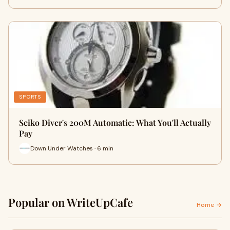
SPORTS
Seiko Diver's 200M Automatic: What You'll Actually
Pay
Down Under Watches · 6 min
Popular on WriteUpCafe
Home →