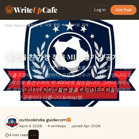
Write
Up
Cafe
Log in
Join free
Home
›
Sports
›
홈런을 친 가장 작은 MLB 경기장 공개
홈런을 친 가장 작은 MLB 경기장 공개
메이저리그 야구와 다른 프로 스포츠를 구분하는 한 가지 점은
각 홈구장이나 경기장마다 고유한 치수가 있다는 것입니다. 일
반적으로 중견수까지 약 400피트 정도입니다. 그러나 좌익수
와 우익수 사이의 거리는 훨씬 짧을 수 있습니다. 파울 영역의
양도 각 공원마다 다릅니다.&nbsp;탬...
outlookindia guidecom
April 4, 2026
·
4 writeups
·
joined Apr 2026
⋯
4 min read