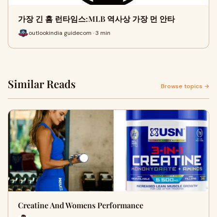
가장 긴 홈 런타임스:MLB 역사상 가장 먼 안타
outlookindia guidecom · 3 min
Similar Reads
Browse topics →
Creatine And Womens Performance