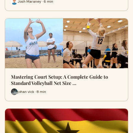
Josh Maraney · 6 min
Mastering Court Setup: A Complete Guide to
Standard Volleyball Net Size …
johan vick · 8 min