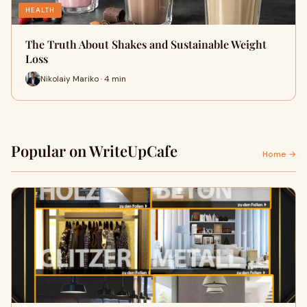
HEALTH
The Truth About Shakes and Sustainable Weight
Loss
Nikolaiy Mariko · 4 min
Popular on WriteUpCafe
Home →