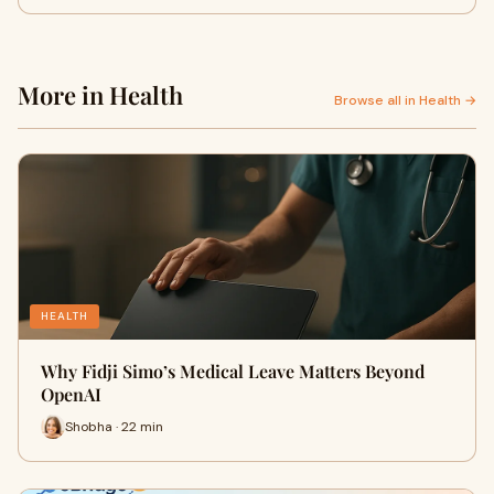
More in Health
Browse all in Health →
HEALTH
Why Fidji Simo’s Medical Leave Matters Beyond
OpenAI
Shobha · 22 min