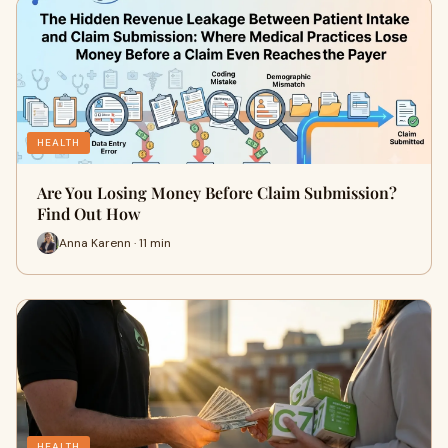
HEALTH
Are You Losing Money Before Claim Submission?
Find Out How
Anna Karenn · 11 min
HEALTH