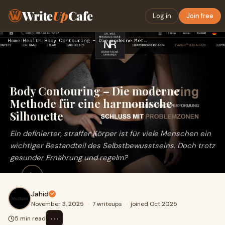
Write
Up
Cafe
Log in
Join free
Home
›
Health
›
Body Contouring – Die moderne Methode für eine harmonische S…
Body Contouring – Die moderne
Methode für eine harmonische
Silhouette
Ein definierter, straffer Körper ist für viele Menschen ein
wichtiger Bestandteil des Selbstbewusstseins. Doch trotz
gesunder Ernährung und regelm?
Jahid
November 3, 2025
·
7 writeups
·
joined Oct 2025
⋯
5 min read