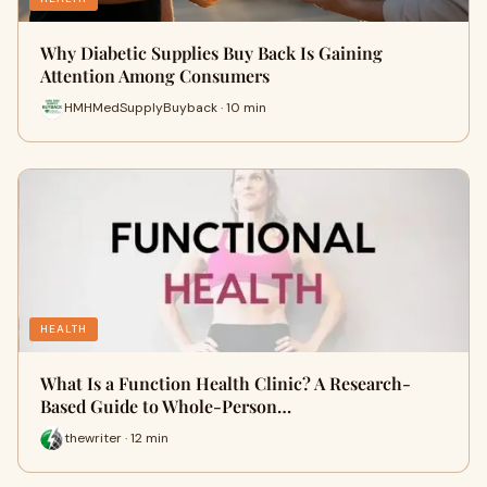
Why Diabetic Supplies Buy Back Is Gaining
Attention Among Consumers
HMHMedSupplyBuyback · 10 min
HEALTH
What Is a Function Health Clinic? A Research-
Based Guide to Whole-Person…
thewriter · 12 min