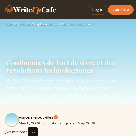
Write
Up
Cafe
Log in
Join free
Home
›
Lifestyle
›
Confluences de l’art de vivre et des révolutions technologiq…
Confluences de l’art de vivre et des
révolutions technologiques
&nbsp;Chaque époque façonne ses propres rituels de
convivialité, sculptant l'espace public au gré des
innovations techniques et des aspirations collectives. ...
visions-nouvelles
May 8, 2026
·
1 writeup
·
joined May 2026
⋯
5 min read