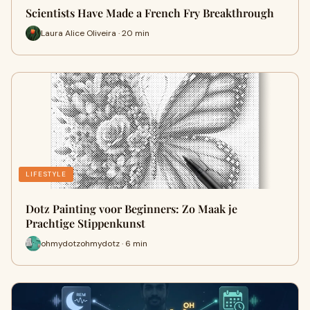
Scientists Have Made a French Fry Breakthrough
Laura Alice Oliveira · 20 min
LIFESTYLE
Dotz Painting voor Beginners: Zo Maak je
Prachtige Stippenkunst
ohmydotzohmydotz · 6 min