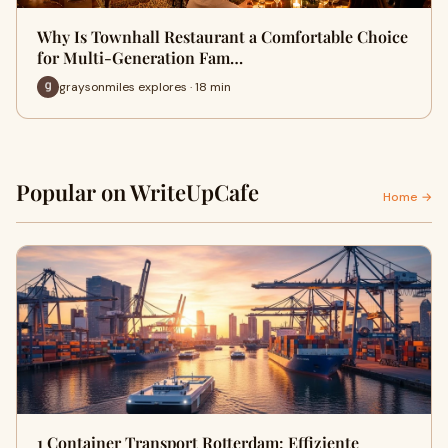
Why Is Townhall Restaurant a Comfortable Choice
for Multi-Generation Fam…
graysonmiles explores · 18 min
Popular on WriteUpCafe
Home →
1 Container Transport Rotterdam: Effiziente