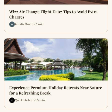
Wizz Air Change Flight Date: Tips to Avoid Extra
Charges
Amelia Smith · 8 min
Experience Premium Holiday Retreats Near Nature
for a Refreshing Break
Quickinfohub · 10 min