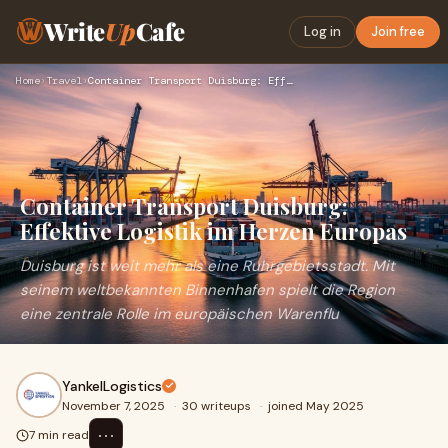
Write
Up
Cafe
Log in
Join free
Home
›
Travel
›
Container Transport Duisburg: Effektive Logistik im Herzen E…
Container Transport Duisburg:
Effektive Logistik im Herzen Europas
Duisburg ist weit mehr als eine Ruhrgebietsstadt. Mit
seinem weltbekannten Binnenhafen spielt die Region
eine zentrale Rolle im europäischen Warenflu
YankelLogistics
November 7, 2025
·
30 writeups
·
joined May 2025
⋯
7 min read