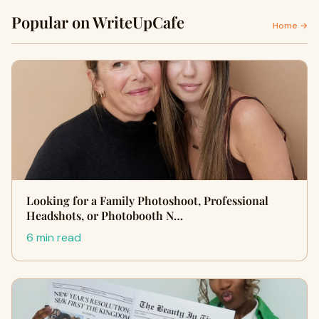
Popular on WriteUpCafe
Home →
Looking for a Family Photoshoot, Professional
Headshots, or Photobooth N…
6 min read