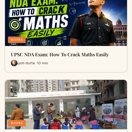
BOOKS
UPSC NDA Exam: How To Crack Maths Easily
jyoti dutta · 10 min
BOOKS