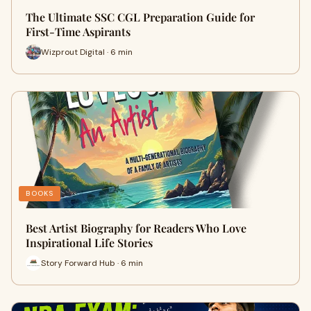
The Ultimate SSC CGL Preparation Guide for
First-Time Aspirants
Wizprout Digital · 6 min
BOOKS
Best Artist Biography for Readers Who Love
Inspirational Life Stories
Story Forward Hub · 6 min