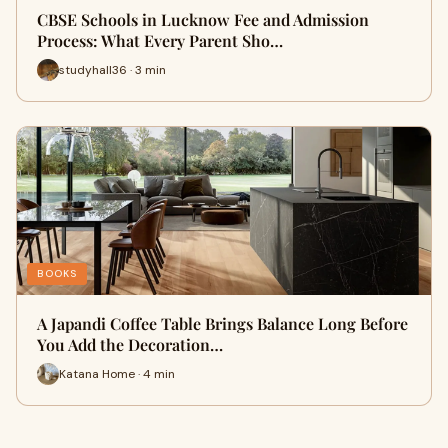
CBSE Schools in Lucknow Fee and Admission
Process: What Every Parent Sho…
studyhall36 · 3 min
BOOKS
A Japandi Coffee Table Brings Balance Long Before
You Add the Decoration…
Katana Home · 4 min