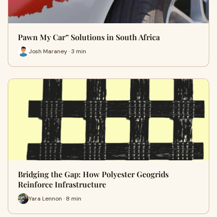
Pawn My Car” Solutions in South Africa
Josh Maraney · 3 min
Bridging the Gap: How Polyester Geogrids
Reinforce Infrastructure
Yara Lennon · 8 min