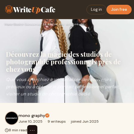
Write
Up
Cafe
Log in
Join free
Home
›
Books
›
Découvrez la magie des studios de photographie professionnel…
Découvrez la magie des studios de
photographie professionnels près de
chez vous
Que vous cherchiez à immortaliser des souvenirs
précieux ou à obtenir le portrait professionnel parfait,
visiter un studio de photographie dédié
mono graphy
June 10, 2025
·
9 writeups
·
joined Jun 2025
⋯
8 min read