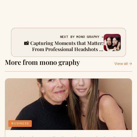
NEXT BY MONO GRAPHY →
📸 Capturing Moments that Matter:
From Professional Headshots to
Photobooths & Family Photoshoots
More from mono graphy
View all →
BUSINESS