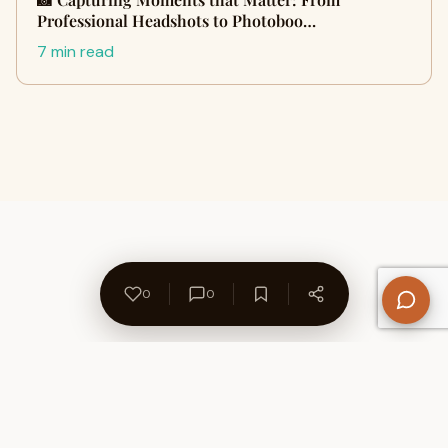
Professional Headshots to Photoboo…
7 min read
0
0
About Us
Contact
Privacy Policy
Refund Policy
Terms of Use
Disclaimers
Content Ownership
Help Center
Free SEO Tools