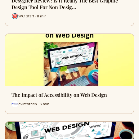
Desygner Review: Is It Really The Best Graphic
Design Tool For Non Desig…
WC Staff · 11 min
The Impact of Accessibility on Web Design
cvinfotech · 6 min