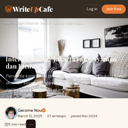
Write
Up
Cafe
Log in
Join free
Home
›
Design
›
Interior Kantor Jakarta yang Nyaman dan Efisien
Interior Kantor Jakarta yang Nyaman
dan Efisien
Penyedia kontraktor desain dalam workspace Ibukota kian
diminati seiring dengan maju pesatnya bidang bisnis juga
melonjaknya keperluan akan ruang kerj
Gerome Nou
March 12, 2025
·
27 writeups
·
joined Nov 2024
⋯
5 min read