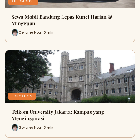
AUTOMOTIVE
Sewa Mobil Bandung Lepas Kunci Harian &
Mingguan
Gerome Nou · 5 min
EDUCATION
Telkom University Jakarta: Kampus yang
Menginspirasi
Gerome Nou · 5 min