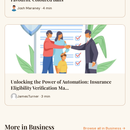
Josh Maraney · 4 min
Unlocking the Power of Automation: Insurance
Eligibility Verification Ma…
JamesTurner · 3 min
More in Business
Browse all in Business →