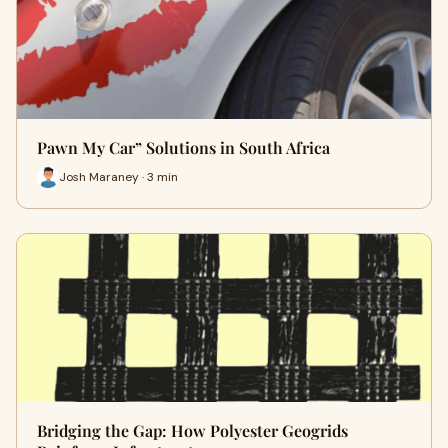
Pawn My Car” Solutions in South Africa
Josh Maraney · 3 min
Bridging the Gap: How Polyester Geogrids