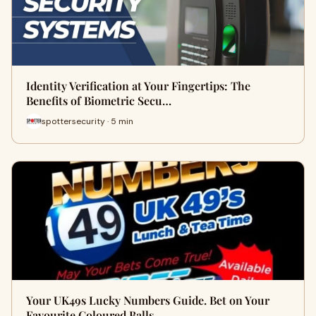
Identity Verification at Your Fingertips: The
Benefits of Biometric Secu…
spottersecurity · 5 min
Your UK49s Lucky Numbers Guide. Bet on Your
Favourite Coloured Balls