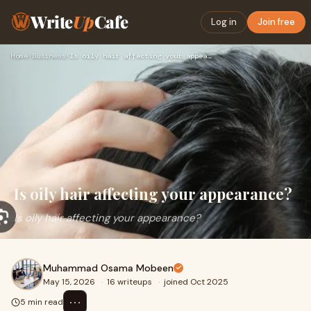
Write
Up
Cafe
Log in
Join free
Home
›
Business
›
Is oily hair affecting your appearance?
Is oily hair affecting your appearance?
Is oily hair affecting your appearance?
Muhammad Osama Mobeen
May 15, 2026
·
16 writeups
·
joined Oct 2025
⋯
5 min read