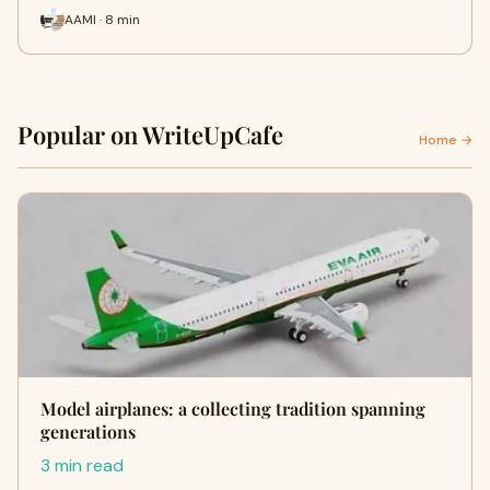
AAMI · 8 min
Popular on WriteUpCafe
Home →
Model airplanes: a collecting tradition spanning
generations
3 min read