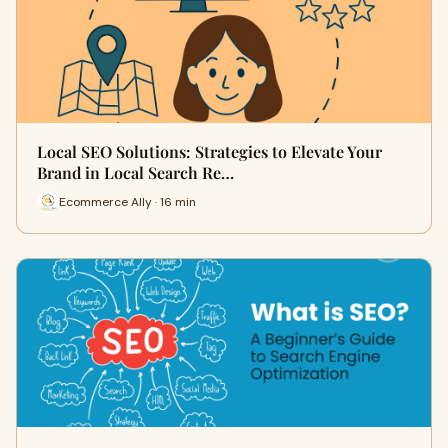
Local SEO Solutions: Strategies to Elevate Your
Brand in Local Search Re…
Ecommerce Ally · 16 min