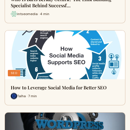
Specialist Behind Successf…
intseomedia · 4 min
SEO
How to Leverage Social Media for Better SEO
Talha · 7 min