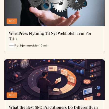
SEO
WordPress Flytning Til Nyt Webhotel: Trin For
Trin
Flyt Hjemmeside · 10 min
SEO
What the Best SEO Practitioners Do Differently in