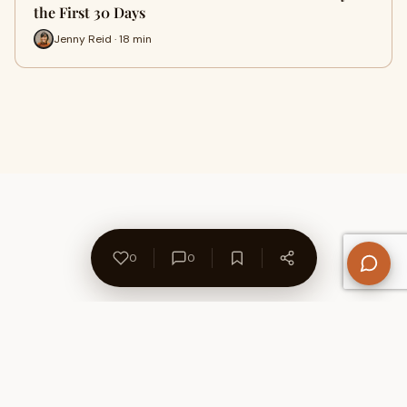
the First 30 Days
Jenny Reid · 18 min
0
0
About Us
Contact
Privacy Policy
Refund Policy
Terms of Use
Disclaimers
Content Ownership
Help Center
Free SEO Tools
© 2026 WriteUpCafe. Built for writers & bloggers.