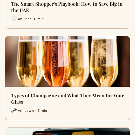
The Smart Shopper’s Playbook: How to Save Big in
the UAE
Abi Mae · 8 min
Types of Champagne and What They Mean for Your
Glass
Amit sww · 13 min