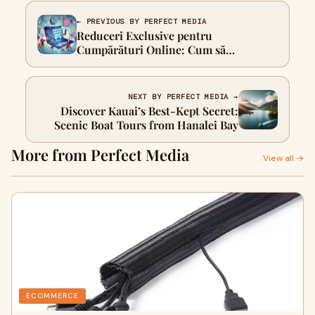
← PREVIOUS BY PERFECT MEDIA
Reduceri Exclusive pentru
Cumpărături Online: Cum să
Economisești Bani În Timpul
Shopping-ului Virtual
NEXT BY PERFECT MEDIA →
Discover Kauai’s Best-Kept Secret:
Scenic Boat Tours from Hanalei Bay
More from Perfect Media
View all →
ECOMMERCE