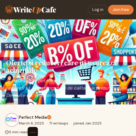
Write
Up
Cafe
Log in
Join free
Home
›
Shopping
›
Oferte și reduceri care îți ușurează achizițiile
Oferte și reduceri care îți ușurează
achizițiile
Cumpărăturile pot fi o adevărată plăcere atunci când
reușești să găsești produse de calitate la prețuri reduse.
De multe ori, reducerile ?
Perfect Media
March 6, 2025
·
71 writeups
·
joined Jan 2025
⋯
5 min read