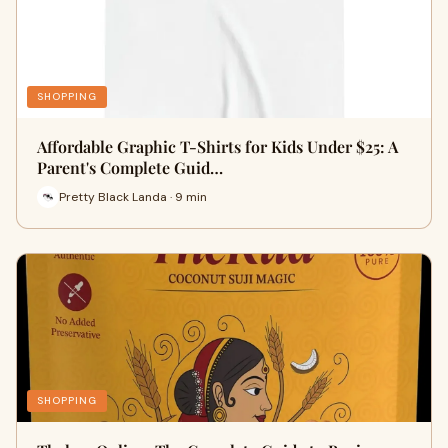
SHOPPING
Affordable Graphic T-Shirts for Kids Under $25: A
Parent's Complete Guid…
Pretty Black Landa · 9 min
SHOPPING