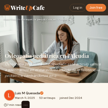
Write
Up
Cafe
Log in
Join free
Home
›
Health
›
Osteopatía pediátrica en l'Alcudia
Osteopatía pediátrica en l'Alcudia
Osteopatía pediátrica en l’AlcudiaEn este artículo vamos
a adentrarnos en el maravilloso mundo de la fisioterapia
pediátrica, centrándonos en c
Luis M Quesada
March 11, 2025
·
53 writeups
·
joined Dec 2024
⋯
7 min read