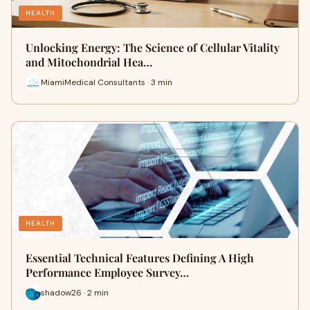
HEALTH
Unlocking Energy: The Science of Cellular Vitality
and Mitochondrial Hea…
MiamiMedical Consultants · 3 min
HEALTH
Essential Technical Features Defining A High
Performance Employee Survey…
shadow26 · 2 min