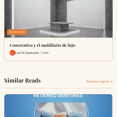
BUSINESS
Concreativa y el mobiliario de lujo
Luis M Quesada · 7 min
Similar Reads
Browse topics →