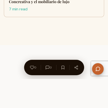
Concreativa y el mobiliario de lujo
7 min read
0
0
About Us
Contact
Privacy Policy
Refund Policy
Terms of Use
Disclaimers
Content Ownership
Help Center
Free SEO Tools
© 2026 WriteUpCafe. Built for writers & bloggers.