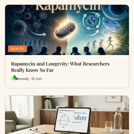
HEALTH
Rapamycin and Longevity: What Researchers
Really Know So Far
woody · 12 min