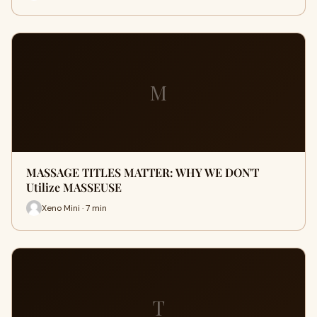
M
MASSAGE TITLES MATTER: WHY WE DON'T
Utilize MASSEUSE
Xeno Mini · 7 min
T