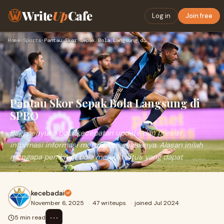
Write
Up
Cafe
Log in
Join free
Home
›
Sports
›
Pantau Skor Sepak Bola Langsung di SPBO
Pantau Skor Sepak Bola Langsung di
SPBO
Bagi penyuka bola, kecepatan update dan presisi
informasi informasi merupakan segalanya. Alasan inilah
mengapa penikmat bola memilih situs yang dapat
kecebadai
November 6, 2025
·
47 writeups
·
joined Jul 2024
⋯
5 min read