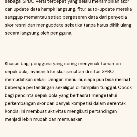
sebagai SPBO versi tercepat yang selalu menampilkan skor
dan update data hampir langsung. fitur auto-update mereka
sanggup memantau setiap pergeseran data dari penyedia
skor resmi dan mengupdate seketika tanpa harus diklik ulang
secara langsung oleh pengguna.
Khusus bagi pengguna yang sering menyimak turnamen
sepak bola, layanan fitur skor simultan di situs SPBO
memudahkan sekali. Dengan menu ini, siapa pun bisa melihat
beberapa pertandingan sekaligus di tampilan tunggal. Cocok
bagi pencinta sepak bola yang berhasrat mengetahui
perkembangan skor dari banyak kompetisi dalam serentak.
Kondisi ini membuat aktivitas mengikuti pertandingan
menjadi lebih mudah dan memuaskan.