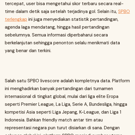
tercepat, user bisa mengetahui skor terbaru secara real-
time dalam detik saja setelah terjadinya gol. Selain itu,
SPBO
terlengkap
ini juga menyediakan statistik pertandingan,
agenda laga mendatang, hingga hasil pertandingan
sebelumnya. Semua informasi diperbaharui secara
berkelanjutan sehingga penonton selalu menikmati data
yang benar dan terkini.
Salah satu SPBO livescore adalah kompletnya data. Platform
ini menghadirkan banyak pertandingan dari turnamen
internasional di tingkat global, mulai dari liga elite Eropa
seperti Premier League, La Liga, Serie A, Bundesliga, hingga
kompetisi Asia seperti Liga Jepang, K-League, dan Liga 1
Indonesia. Bahkan friendly match antar tim atau
representasi negara pun turut disiarkan di sana. Dengan