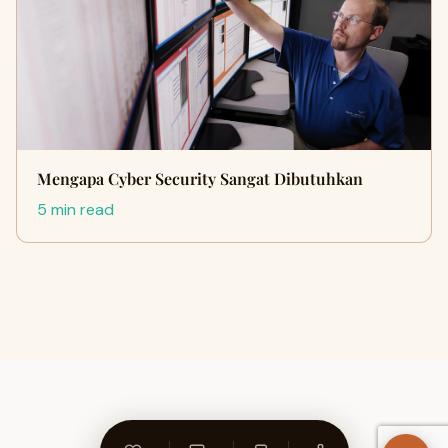
Mengapa Cyber Security Sangat Dibutuhkan
5 min read