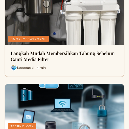
HOME IMPROVEMENT
Langkah Mudah Membersihkan Tabung Sebelum
Ganti Media Filter
kecebadai · 4 min
TECHNOLOGY