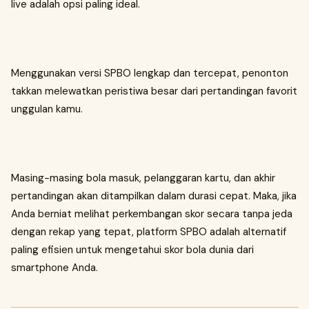
live adalah opsi paling ideal.
Menggunakan versi SPBO lengkap dan tercepat, penonton
takkan melewatkan peristiwa besar dari pertandingan favorit
unggulan kamu.
Masing-masing bola masuk, pelanggaran kartu, dan akhir
pertandingan akan ditampilkan dalam durasi cepat. Maka, jika
Anda berniat melihat perkembangan skor secara tanpa jeda
dengan rekap yang tepat, platform SPBO adalah alternatif
paling efisien untuk mengetahui skor bola dunia dari
smartphone Anda.