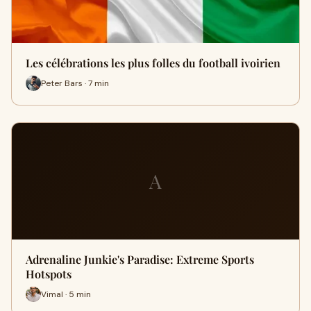
Les célébrations les plus folles du football ivoirien
Peter Bars · 7 min
A
Adrenaline Junkie's Paradise: Extreme Sports
Hotspots
Vimal · 5 min