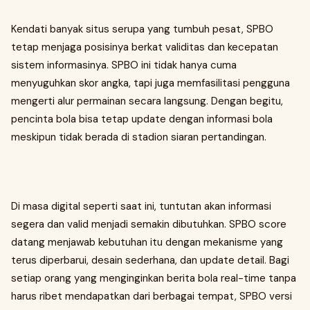
Kendati banyak situs serupa yang tumbuh pesat, SPBO
tetap menjaga posisinya berkat validitas dan kecepatan
sistem informasinya. SPBO ini tidak hanya cuma
menyuguhkan skor angka, tapi juga memfasilitasi pengguna
mengerti alur permainan secara langsung. Dengan begitu,
pencinta bola bisa tetap update dengan informasi bola
meskipun tidak berada di stadion siaran pertandingan.
Di masa digital seperti saat ini, tuntutan akan informasi
segera dan valid menjadi semakin dibutuhkan. SPBO score
datang menjawab kebutuhan itu dengan mekanisme yang
terus diperbarui, desain sederhana, dan update detail. Bagi
setiap orang yang menginginkan berita bola real-time tanpa
harus ribet mendapatkan dari berbagai tempat, SPBO versi