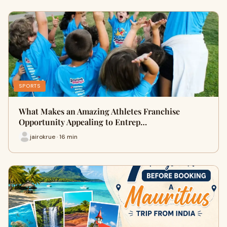
SPORTS
What Makes an Amazing Athletes Franchise
Opportunity Appealing to Entrep…
jairokrue · 16 min