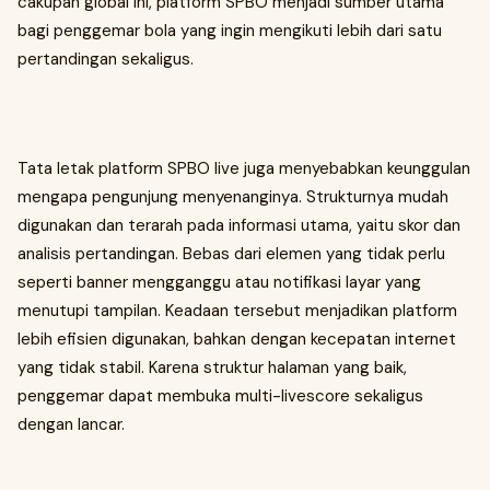
cakupan global ini, platform SPBO menjadi sumber utama
bagi penggemar bola yang ingin mengikuti lebih dari satu
pertandingan sekaligus.
Tata letak platform SPBO live juga menyebabkan keunggulan
mengapa pengunjung menyenanginya. Strukturnya mudah
digunakan dan terarah pada informasi utama, yaitu skor dan
analisis pertandingan. Bebas dari elemen yang tidak perlu
seperti banner mengganggu atau notifikasi layar yang
menutupi tampilan. Keadaan tersebut menjadikan platform
lebih efisien digunakan, bahkan dengan kecepatan internet
yang tidak stabil. Karena struktur halaman yang baik,
penggemar dapat membuka multi-livescore sekaligus
dengan lancar.