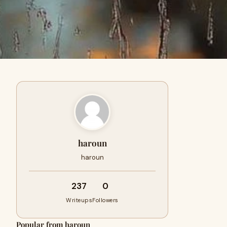
haroun
haroun
237
0
Writeups
Followers
Popular from haroun