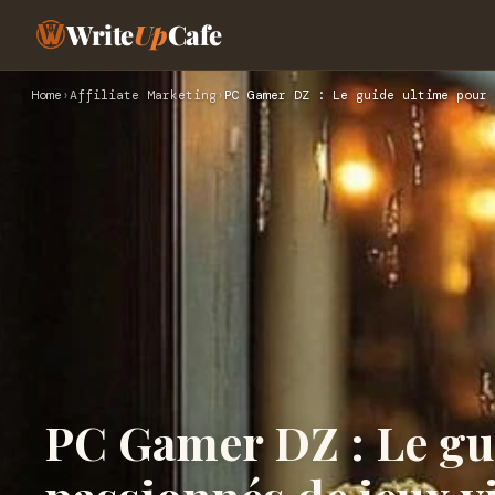
Write
Up
Cafe
Home
›
Affiliate Marketing
›
PC Gamer DZ : Le guide ultime pour 
PC Gamer DZ : Le gu