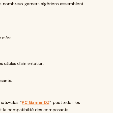
de nombreux gamers algériens assemblent
te mère.
es câbles d’alimentation.
osants.
 mots-clés
“
PC Gamer DZ
”
peut aider les
et la compatibilité des composants