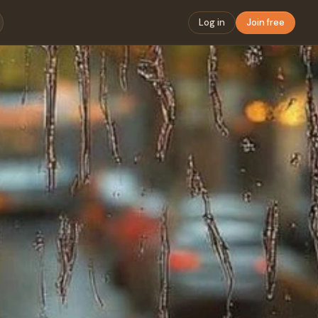
Log in
Join free