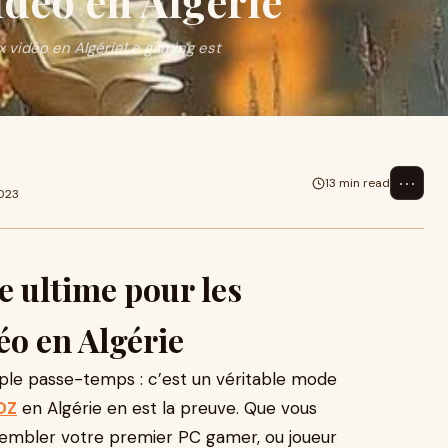
idéo en Algérie
x vidéo en AlgérieLe gaming est
⋯
13 min read
2023
e ultime pour les
éo en Algérie
ple passe-temps : c’est un véritable mode
DZ
en Algérie en est la preuve. Que vous
sembler votre premier PC gamer, ou joueur