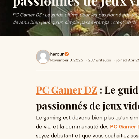
passionnés de jeux v
PC Gamer DZ : Le guide ultime pour les passionnés de jeu
devenu bien plus qu’un simple passe-temps : c’est un v?
haroun
November 8, 2025
·
237 writeups
·
joined Apr 
PC Gamer DZ
: Le guid
passionnés de jeux vid
Le gaming est devenu bien plus qu’un sim
de vie, et la communauté des
PC Gamer 
soyez débutant et que vous souhaitiez as