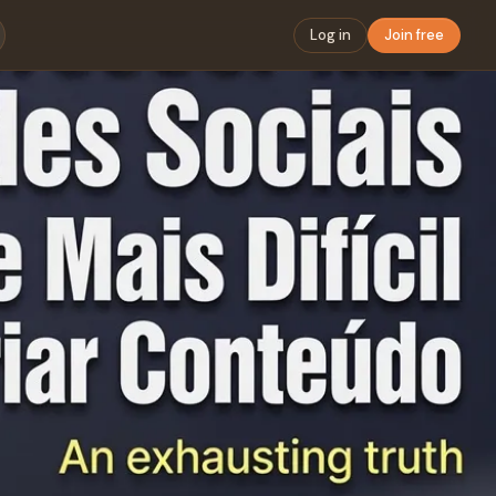
Log in
Join free