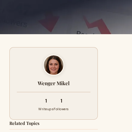
Wenger Mikel
1
1
Writeups
Followers
Related Topics