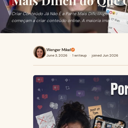
Mais Difícil do Que
Criar Conteúdo Já Não É a Parte Mais DifícilAlgo curios
começam a criar conteúdo online. A maioria imagina que a p
Wenger Mikel
June 3, 2026
·
1 writeup
·
joined Jun 2026