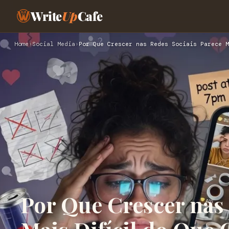
Write
Up
Cafe
Home
›
Social Media
›
Por Que Crescer nas Redes Sociais Parece M
Por Que Crescer nas 