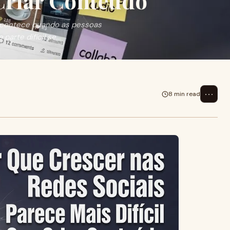
 Criar Conteúdo
o acontece quando as pessoas
arte difícil se...
⋯
8 min read