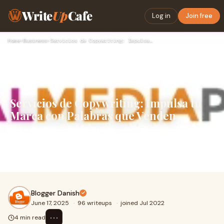
Write
Up
Cafe
Log in
Join free
Home
›
Business
›
Servicios de Copywriting: Impulsa tu Marca con Palabras que …
Servicios de Copywriting: Impulsa tu
Marca con Palabras que Venden
En el mundo digital actual, donde la competencia es feroz
y la atención del usuario dura apenas unos segundos,
los&nbsp;Servicios de Copywriting&nbsp
Blogger Danish
June 17, 2025
·
96 writeups
·
joined Jul 2022
⋯
4 min read