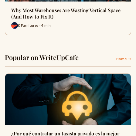
Why Most Warehouses Are Wasting Vertical Space
(And How to Fix It)
K Furnitures · 4 min
Popular on WriteUpCafe
Home →
¿Por qué contratar un taxista privado es la mejor