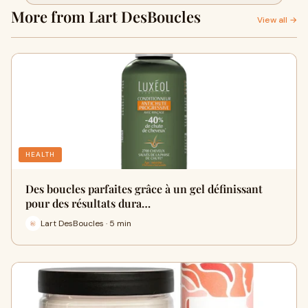
Sie nicht wussten, dass Sie ihn
More from Lart DesBoucles
brauchen
View all →
HEALTH
Des boucles parfaites grâce à un gel définissant
pour des résultats dura…
Lart DesBoucles · 5 min