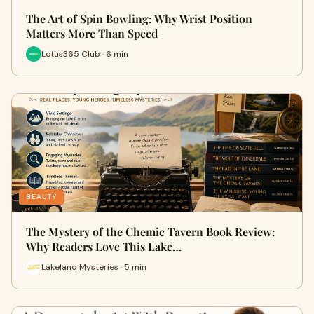
The Art of Spin Bowling: Why Wrist Position
Matters More Than Speed
Lotus365 Club · 6 min
BEAUTY
The Mystery of the Chemic Tavern Book Review:
Why Readers Love This Lake…
Lakeland Mysteries · 5 min