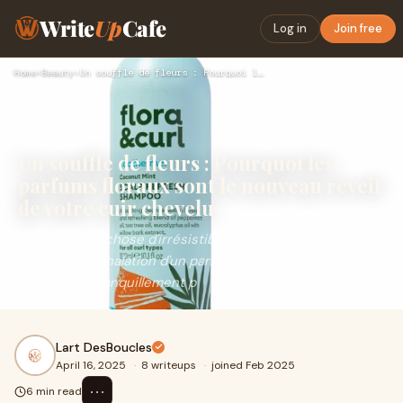
Write
Up
Cafe
Log in
Join free
Home
›
Beauty
›
Un souffle de fleurs : Pourquoi les parfums floraux sont le …
Un souffle de fleurs : Pourquoi les
parfums floraux sont le nouveau réveil
de votre cuir chevelu
Il y a quelque chose d'irrésistiblement réconfortant dans
la première inhalation d'un parfum floral le matin - doux,
parfumé et tranquillement p
Lart DesBoucles
April 16, 2025
·
8 writeups
·
joined Feb 2025
⋯
6 min read