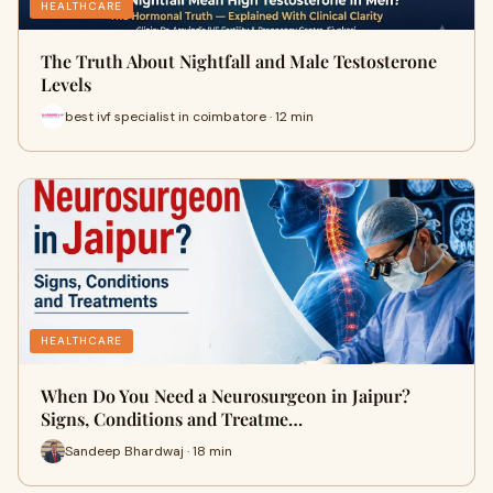
HEALTHCARE
The Truth About Nightfall and Male Testosterone
Levels
best ivf specialist in coimbatore · 12 min
HEALTHCARE
When Do You Need a Neurosurgeon in Jaipur?
Signs, Conditions and Treatme…
Sandeep Bhardwaj · 18 min