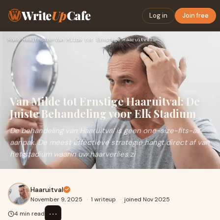
Write
Up
Cafe
Log in
Join free
Home
›
Healthcare
›
Van Milde tot Ernstige Haaruitval: De Juiste Behandeling voo…
Van Milde tot Ernstige Haaruitval: De
Juiste Behandeling voor Elk Stadium
De behandeling van Haaruitval is geen one-size-fits-all
aanpak. De meest effectieve strategie hangt direct af van
het stadium waarin uw haarverlies zi
Haaruitval
November 9, 2025
·
1 writeup
·
joined Nov 2025
⋯
4 min read