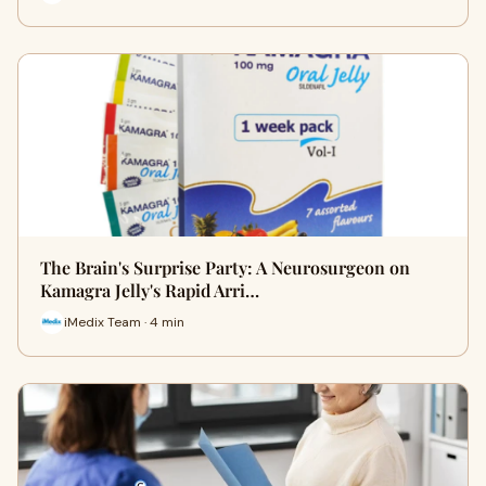
The Brain's Surprise Party: A Neurosurgeon on
Kamagra Jelly's Rapid Arri…
iMedix Team · 4 min