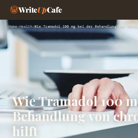
Write
Up
Cafe
Home
›
Health
›
Wie Tramadol 100 mg bei der Behandlung von chron
Wie Tramadol 100 mg
Behandlung von chr
hilft