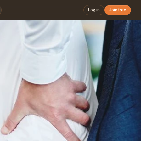
Log in
Join free