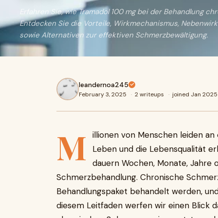
Erfahren Sie, wie Tramadol 100 mg bei der Behandlung chr
Entdecken Sie die Vorteile, Wirkmechanismus, Nebenwi
sowie Alternativen zur effektiven Schmerzbewältigung.
leandernoa245
February 3, 2025
·
2 writeups
·
joined Jan 2025
M
illionen von Menschen leiden an
Leben und die Lebensqualität e
dauern Wochen, Monate, Jahre od
Schmerzbehandlung. Chronische Schmerz
Behandlungspaket behandelt werden, und 
diesem Leitfaden werfen wir einen Blick 