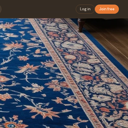
Log in
Join free