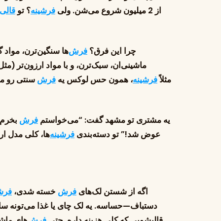
از 2 میلیون شروع می‌شن. ولی
فرشینه
؟ تو
قالی
چرا این فرق؟
فرش
‌ها سنگین‌ترن، مواد 
ماشینی‌ان، سبک‌ترن، و با مواد ارزون‌تر (مث
مثلاً
فرشینه
، همون حس لوکس یه
فرش
یه مشتری تو مشهد گفت: “می‌خواستم
فرش
بخرم، و
عوض شد!” تو دسته‌بندی
فرشینه
‌ها، کلی مدل ار
اگه از شستن لک‌های
فرش
خسته شدی،
فرش
دستباف—حساسه. یه لک چای یا غذا می‌تونه ساعت
قالیشویی که کلی هزینه داره. حتی
فرش
‌های ماش