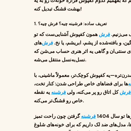
یم که بفهمیم کدوم کفپوش قراره خونه‌ت رو به یه
بهشت قشنگ تبدیل کنه!
1. تعریف ساده: فرشینه چیه؟ فرش چیه؟
ف می‌زنیم.
فرش
همون کفپوش آشنایی‌ست که تو
، و بافته‌شده از پشم، ابریشم، یا نخ.
فرش
‌های
ای سنتی‌ان و گاهی یه اثر هنری حساب می‌شن که
نسل‌به‌نسل منتقل می‌شه.
درن‌تره—یه کفپوش کوچک‌تر، معمولاً ماشینی، با
ه
‌ها برای فضاهای خاص طراحی شدن: کنار تخت،
فرش
کل اتاق رو پر می‌کنه، ولی
فرشینه
یه نقطه
خاص رو قشنگ‌تر می‌کنه.
فرشینه
گرفتن چون راحت تمیز
ها، مدل‌های ضد لک داریم که برای خونه‌های شلوغ