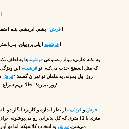
| کفپوش | جنس اصلی | ضد لک | دوام |
| پشم، ابریشم، پنبه | ضعیف | 10-50 سال | شستشوی حرفه‌ای، حساس |
فرش
| پلی‌پروپیلن، پلی‌استر | عالی | 3-6 سال | شستشوی ساده با دستمال |
فرشینه
یه نکته علمی: مواد مصنوعی
فرشینه
‌ها به لطف تک
که مثل اسفنج جذب می‌کنه. تو
فرشینه
، این ویژگی
روز اول بمونه. یه مامان تو تهران گفت: “
فرش
د
روز تمیزه!” حالا بریم سراغ اندازه و کاربرد که فرقشون رو بیشتر نشون می‌ده!
فرش
و
فرشینه
از نظر اندازه و کاربرد انگار دو تا 
متری یا 12 متری که کل پذیرایی رو می‌پوشونه. 
می‌شن،
فرش
یه انتخاب کلاسیکه. اما تو آپ