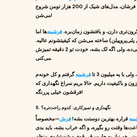
فرشان، مدل‌های شیک از 200 هزار تومن شروع
می‌شن!
گرون‌تری دارن، و بافتشون زمان‌بره.
فرشینه
‌ها اما
ل پلی‌پروپیلن) ساخته می‌شن که کیفیتشونم عالیه.
سنتی رو می‌ده، ولی اگه لک بشه، خودت تو 2 دقیقه تمیزش
می‌کنی.
لی با یه میلیون 3 تا
فرشینه
گرفتم و کل خونه‌م
زون و باکیفیت داریم. حالا بریم سراغ نگهداری که
فرقشون خیلی پررنگه!
5. نگهداری و تمیزکاری: کدوم راحت‌تره؟
ینه
قراره بهترین دوستت بشه!
فرش
—مخصوصاً
‌ها وقتت رو بگیره، و اگه خراب بشه، باید بدی
ینی هم نیاز به جاروبرقی قوی و شستشوی منظم