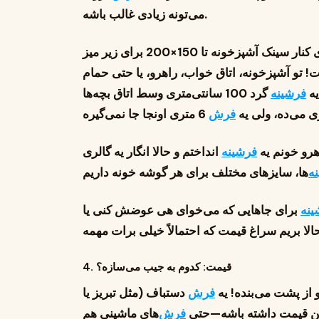
می‌تونه زیادی غالب باشه.
اما جمع‌وجوره—از 50×80 سانت برای کنار سینک آشپزخونه تا 150×200 برای زیر میز
! تو آشپزخونه، اتاق خواب، راهرو، یا حتی حمام
یه
فرشینه
گرد 100 سانتی‌متری وسط اتاق بچه‌ها
 می‌ده، ولی یه
فرش
هرو خونم یه
فرشینه
انداختم و حالا انگار یه گالری
ه
ینه
برای جاهایی که می‌خوای هی عوضش کنی یا
4. قیمت: کدوم به جیب می‌سازه؟
 از پشت می‌بنده! یه
فرش
دستباف (مثل تبریز یا
فرش
‌های ماشینی هم