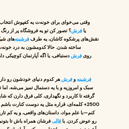
وقتی می‌خوای برای خونه‌ت یه کفپوش انتخاب 
یا
فرش
؟ تصور کن تو یه فروشگاه پر از ر
نقش‌های پرشکوه کاشان، یه طرف
فرشینه
‌های شی
ساخته شدن. حالا کدومشون به درد خونه‌ت
روی
فرش
دستبافی، یا اگه آپارتمان کوچیکی دا
فرشینه
و
فرش
هر کدوم دنیای خودشون رو دارن—
سبک و امروزیه و با یه دستمال تمیز می‌شه. ا
گرفته تا کاربرد و نگهداری، کلی فرق دارن که شای
2500+ کلمه‌ای، قراره مثل یه دوست کنارت باشم و 8 تفاوت کلیدی بین
کنم—با علم مواد، داستان‌های واقعی، و یه کم تار
رو عوض کردن. با
قالی
فرشان همراه باش تا بتونی 