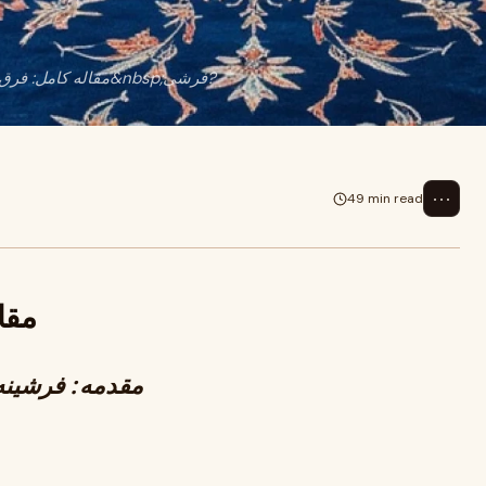
مقاله کامل: فرق فرشینه با فرشمقدمه: فرشینه یا فرش—کدوم برای خونه‌ت بهتره؟&nbsp;فرشی?
⋯
49 min read
مقا
مقدمه: فرشینه یا فرش—کدوم برای خونه‌ت بهتره؟