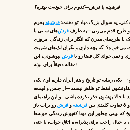
فرشینه یا فرش—کدوم برای خونه‌ت بهتره؟
کنی، یه سوال بزرگ میاد تو ذهنت:
فرشینه
بخرم
نگ و طرح قدم می‌زنی—یه طرف
فرش
‌های سنتی با
ک با طرح‌های مدرن که انگار برای زندگی امروزی
 می‌خوره؟ اگه بچه داری و نگران لک‌های شربت
ری و نمی‌خوای کل فضا رو با
فرش
بپوشونی، این
مقاله دقیقاً برای توئه!
یکی ریشه تو تاریخ و هنر ایران داره، اون یکی
ما تفاوتشون فقط تو ظاهر نیست—از جنس و قیمت
د تا حالا بهشون فکر نکرده باشی. تو این راهنمای
فرشینه
و
فرش
رو برات باز
یخ که ببینی چطور این دوتا کفپوش زندگی خونه‌ها
با خیال راحت برای پذیرایی، اتاق خواب، یا حتی