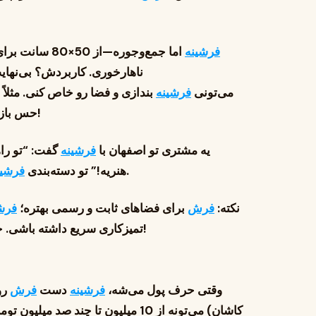
فرشینه
ناهارخوری. کاربردش؟ بی‌نهایت
می‌تونی
فرشینه
بندازی و فضا رو خاص کنی. مثلاً 
6 متری اونجا جا نمی‌گیره!
حس بازی
یه مشتری تو اصفهان با
فرشینه
گفت: “تو را
‌ها، سایزهای مختلف برای هر گوشه خونه داریم.
هنریه!” تو دسته‌بندی
فرشین
نکته:
فرش
برای فضاهای ثابت و رسمی بهتره؛
فرش
تمیزکاری سریع داشته باشی. حالا بریم سراغ قیمت که احتمالاً خیلی برات مهمه!
وقتی حرف پول می‌شه،
فرشینه
دست
فرش
رو
کاشان) می‌تونه از 10 میلیون تا چند صد میلیون تومن قیمت داشته باشه—حتی