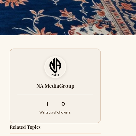
NA MediaGroup
1
0
Writeups
Followers
Related Topics