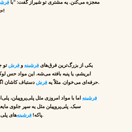
معجزه می‌کنن. یه مشتری تو شیراز گفت: “با
فرشی
حالا بریم سراغ جنس که داستان رو جالب‌تر می‌کنه!
یکی از بزرگ‌ترین فرق‌های
فرشینه
و
فرش
تو ج
ابریشم، یا پنبه بافته می‌شه. این مواد حس
دستباف کاشان اگه لک بشه، باید بدیش قالیشویی و کلی هزینه کنی.
حرفه‌ای می‌خوان. مثلاً یه
فرش
فرشینه
اما با مواد امروزی مثل پلی‌پروپیلن، پلی‌
سبک. پلی‌پروپیلن مثل یه سپر جلوی مایعا
‌های پلی‌استر هم نرم و براقن و برای پوست حساس خوبه.
پاکه!
فرشینه