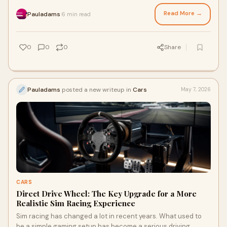
different: quality, permanence and character. ...
Read More →
Pauladams
6 min read
·
0
0
0
Share
Pauladams
posted a new writeup in
Cars
May 7, 2026
CARS
Direct Drive Wheel: The Key Upgrade for a More
Realistic Sim Racing Experience
Sim racing has changed a lot in recent years. What used to
be a simple gaming setup has become a serious driving