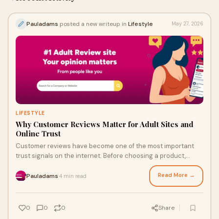
Pauladams
posted a new writeup in
Lifestyle
May 27, 2026
LIFESTYLE
Why Customer Reviews Matter for Adult Sites and
Online Trust
Customer reviews have become one of the most important
trust signals on the internet. Before choosing a product,
booking a service, visiting a platform, or i...
Read More →
Pauladams
4 min read
·
0
0
0
Share