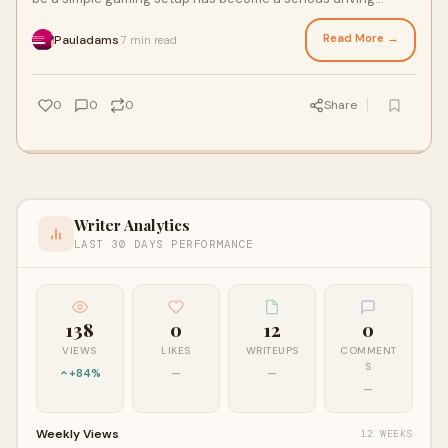
environment for many enthusiasts. Today, dri...
Read More →
Pauladams
7 min read
·
0
0
0
Share
Writer Analytics
LAST 30 DAYS PERFORMANCE
138
0
12
0
VIEWS
LIKES
WRITEUPS
COMMENT
S
+84%
—
—
—
Weekly Views
12 WEEKS