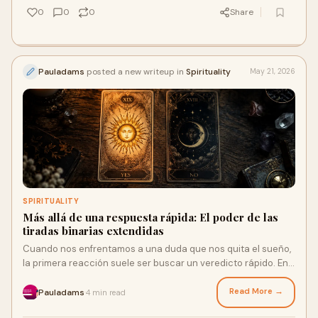
0
0
0
Share
Pauladams
posted a new writeup in
Spirituality
May 21, 2026
SPIRITUALITY
Más allá de una respuesta rápida: El poder de las
tiradas binarias extendidas
Cuando nos enfrentamos a una duda que nos quita el sueño,
la primera reacción suele ser buscar un veredicto rápido. En
la cartomancia moderna, las consultas ...
Read More →
Pauladams
4 min read
·