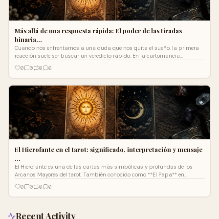
Más allá de una respuesta rápida: El poder de las tiradas
binaria…
Cuando nos enfrentamos a una duda que nos quita el sueño, la primera
reacción suele ser buscar un veredicto rápido. En la cartomancia
moderna, las consultas ...
0
0
0
0
El Hierofante en el tarot: significado, interpretación y mensaje
…
El Hierofante es una de las cartas más simbólicas y profundas de los
Arcanos Mayores del tarot. También conocido como **El Papa** en
algunas barajas, represe...
0
0
0
0
Recent Activity