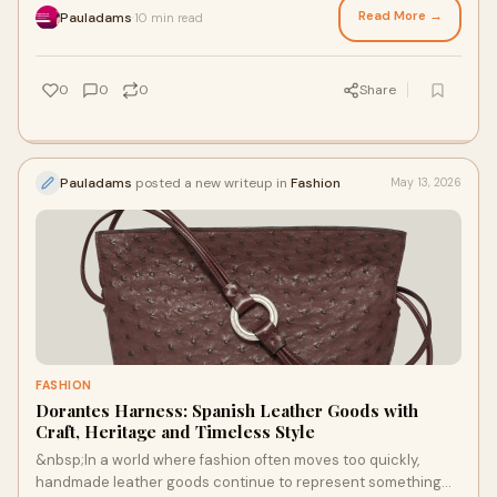
Read More →
Pauladams
10 min read
·
0
0
0
Share
Pauladams
posted a new writeup in
Fashion
May 13, 2026
FASHION
Dorantes Harness: Spanish Leather Goods with
Craft, Heritage and Timeless Style
&nbsp;In a world where fashion often moves too quickly,
handmade leather goods continue to represent something