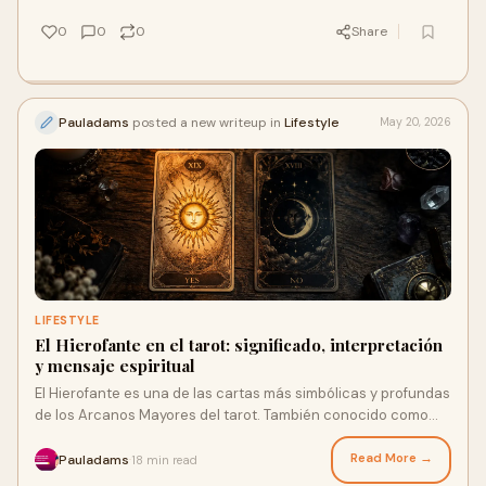
0
0
0
Share
Pauladams
posted a new writeup in
Lifestyle
May 20, 2026
LIFESTYLE
El Hierofante en el tarot: significado, interpretación
y mensaje espiritual
El Hierofante es una de las cartas más simbólicas y profundas
de los Arcanos Mayores del tarot. También conocido como
**El Papa** en algunas barajas, represe...
Read More →
Pauladams
18 min read
·