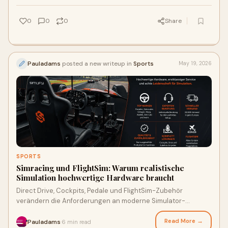
0
0
0
Share
Pauladams
posted a new writeup in
Sports
May 19, 2026
SPORTS
Simracing und FlightSim: Warum realistische
Simulation hochwertige Hardware braucht
Direct Drive, Cockpits, Pedale und FlightSim-Zubehör
verändern die Anforderungen an moderne Simulator-
Setups.Simracing und FlightSim haben sich in den vergan...
Read More →
Pauladams
6 min read
·