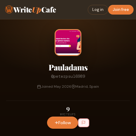
Write
Up
Cafe
Log in
Join free
Pauladams
@peterpsul6989
Joined May 2026
Madrid, Spain
9
WRITEUPS
Follow