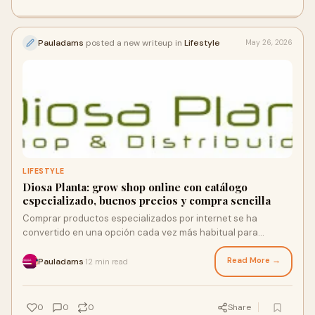
Pauladams
posted a new writeup in
Lifestyle
May 26, 2026
LIFESTYLE
Diosa Planta: grow shop online con catálogo
especializado, buenos precios y compra sencilla
Comprar productos especializados por internet se ha
convertido en una opción cada vez más habitual para
usuarios que buscan comodidad, variedad y precios com...
Read More →
Pauladams
12 min read
·
0
0
0
Share