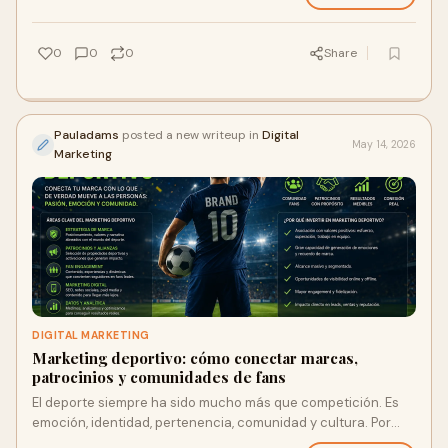
0
0
0
Share
Pauladams
posted a new writeup in
Digital
May 14, 2026
Marketing
DIGITAL MARKETING
Marketing deportivo: cómo conectar marcas,
patrocinios y comunidades de fans
El deporte siempre ha sido mucho más que competición. Es
emoción, identidad, pertenencia, comunidad y cultura. Por
eso, para muchas marcas, clubes, deportist...