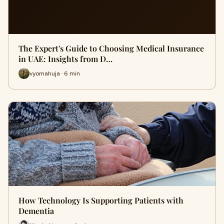
The Expert's Guide to Choosing Medical Insurance
in UAE: Insights from D…
vyomahuja · 6 min
How Technology Is Supporting Patients with
Dementia