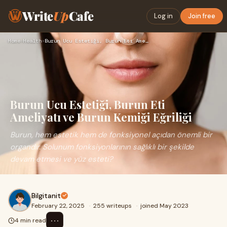
Write
Up
Cafe
Log in
Join free
Home
›
Health
›
Burun Ucu Estetiği, Burun Eti Ameliyatı ve Burun Kemiği Eğri…
Burun Ucu Estetiği, Burun Eti
Ameliyatı ve Burun Kemiği Eğriliği
Burun, hem estetik hem de fonksiyonel açıdan önemli bir
organdır. Solunum fonksiyonlarının sağlıklı bir şekilde
devam etmesi ve yüz esteti?
Bilgitanit
February 22, 2025
·
255 writeups
·
joined May 2023
⋯
4 min read