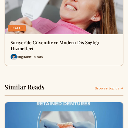
HEALTH
Sarıyer’de Güvenilir ve Modern Diş Sağlığı
Hizmetleri
Bilgitanit · 4 min
Similar Reads
Browse topics →