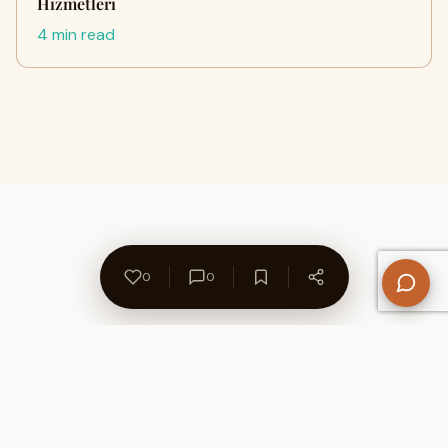
Hizmetleri
4 min read
0
0
About Us
Contact
Privacy Policy
Refund Policy
Terms of Use
Disclaimers
Content Ownership
Help Center
Free SEO Tools
© 2026 WriteUpCafe. Built for writers & bloggers.