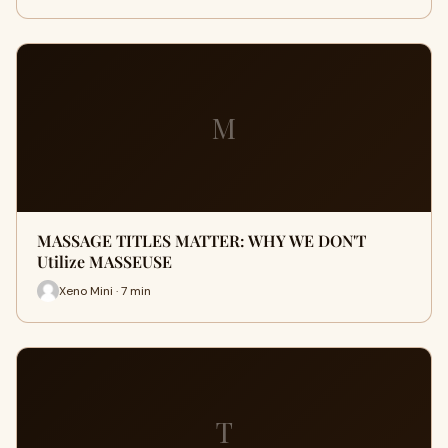
M
MASSAGE TITLES MATTER: WHY WE DON'T
Utilize MASSEUSE
Xeno Mini · 7 min
T