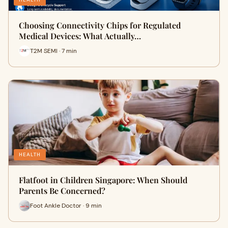
Choosing Connectivity Chips for Regulated
Medical Devices: What Actually…
T2M SEMI · 7 min
HEALTH
Flatfoot in Children Singapore: When Should
Parents Be Concerned?
Foot Ankle Doctor · 9 min