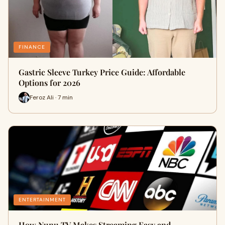
FINANCE
Gastric Sleeve Turkey Price Guide: Affordable
Options for 2026
Feroz Ali · 7 min
ENTERTAINMENT
How Nunu TV Makes Streaming Easy and