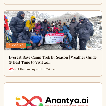
BLOGGING
Everest Base Camp Trek by Season | Weather Guide
& Best Time to Visit 20…
TrekTheHimalayas TTH · 24 min