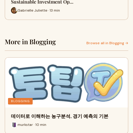
Sustainable Investment Op…
Gabrielle Juliette · 13 min
More in Blogging
Browse all in Blogging →
BLOGGING
데이터로 이해하는 농구분석, 경기 예측의 기본
murkstar · 10 min