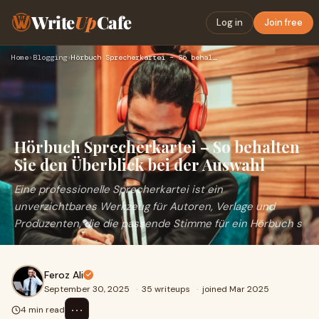
Write
Up
Cafe
Log in
Join free
Home
›
Blogging
›
Hörbuch Sprecherkartei – So behalten Sie den Überblick bei d…
Hörbuch Sprecherkartei – So behalten
Sie den Überblick bei der Auswahl
Eine professionelle Sprecherkartei ist ein
unverzichtbares Werkzeug für Autoren, Verlage und
Produzenten, die die passende Stimme für ein Hörbuch s
Feroz Ali
September 30, 2025
·
35 writeups
·
joined Mar 2025
⋯
4 min read